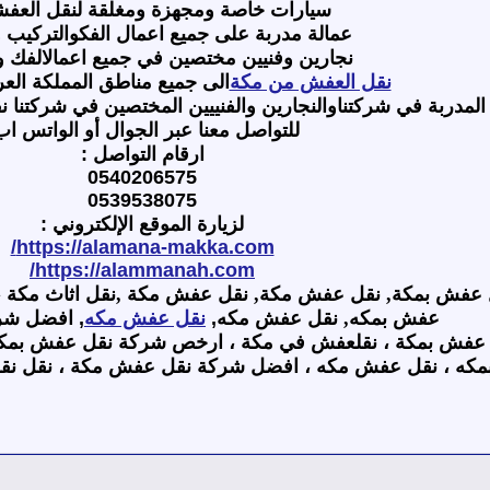
سيارات خاصة ومجهزة ومغلقة لنقل العفش
عمالة مدربة على جميع اعمال الفكوالتركيب و
نجارين وفنيين مختصين في جميع اعمالالفك و
نقل العفش من مكة
الى جميع مناطق المملكة العر
المدربة في شركتناوالنجارين والفنييين المختصين في شركتنا 
للتواصل معنا عبر الجوال أو الواتس اب
ارقام التواصل
:
0540206575
0539538075
لزيارة الموقع الإلكتروني
:
https://alamana-makka.com/
https://alammanah.com/
عفش بمكة, نقل عفش مكة, نقل عفش مكة ,نقل اثاث مكة 
عفش بمكه, نقل عفش مكه
,
نقل عفش مكه
,
افضل شر
عفش بمكة ، نقلعفش في مكة ، ارخص شركة نقل عفش بمكة 
كه ، نقل عفش مكه ، افضل شركة نقل عفش مكة ، نقل نقل 