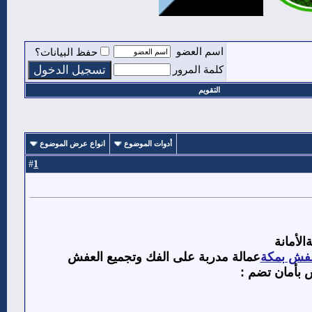
اسم العضو
حفظ البيانات؟
كلمة المرور
التقويم
أدوات الموضوع
انواع عرض الموضوع
1
#
لأمانة
فش بمكة
عمالة مدربة على الفك وتجميع العفش
ش بأمان تضم
: