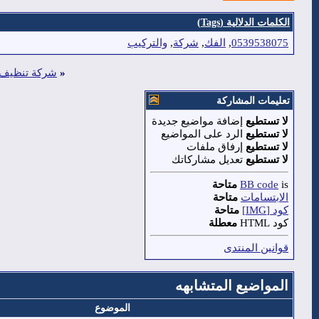
الكلمات الدلالية (Tags)
0539538075
,
الفك
,
شركة
,
والتركيب
«
شركة تنظيف منا
تعليمات المشاركة
لا تستطيع
إضافة مواضيع جديدة
لا تستطيع
الرد على المواضيع
لا تستطيع
إرفاق ملفات
لا تستطيع
تعديل مشاركاتك
is
BB code
متاحة
الابتسامات
متاحة
كود [IMG]
متاحة
كود HTML
معطلة
قوانين المنتدى
المواضيع المتشابهه
الموضوع