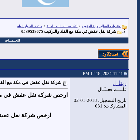
منتديات الضالع بوابة الجنوب
>
الأقــســـام الــعـــامــة
>
منتدى الحوار العام
شركة نقل عفش في مكة مع الفك والتركيب 0539538075
التعليمـــات
2024-11-11, 12:18 PM
ريتا ل
شركة نقل عفش في مكة مع الفك والترك
قلـــــم فعـــّـال
ارخص شركة نقل عفش في م
تاريخ التسجيل: 2018-01-02
المشاركات: 631
ارخص شركة نقل عفش