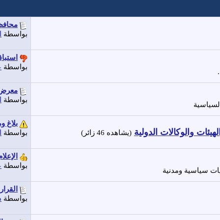
محافظا
بواسطة
ا
استباق
بواسطة
ع
معرض ت
بواسطة
ا
السياسية
بلاغ و
يئات والوكالات الدولية
بواسطة
ا
(يشاهده 46 زائر)
الإعلا
بواسطة
ع
ات سياسية ومدنية
القرار
بواسطة
د