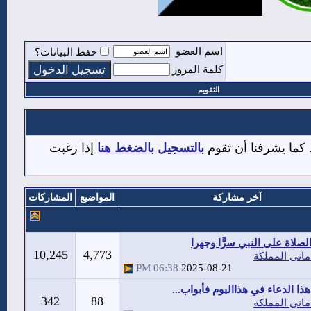
اسم العضو
حفظ البيانات؟
كلمة المرور
التقويم
 كما يشرفنا أن تقوم
بالتسجيل بالضغط هنا
إذا رغبت
آخر مشاركة
المواضيع
المشاركات
صلاة على النبي سرًّا وجهرا
10,245
4,773
مانى المملكة
06:38 PM
2025-08-21
هذا الدعاء في هذااليوم فأبواب...
342
88
مانى المملكة