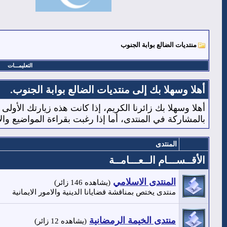
منتديات الضالع بوابة الجنوب
التعليمـــات
أهلا وسهلا بك إلى منتديات الضالع بوابة الجنوب.
أهلا وسهلا بك زائرنا الكريم، إذا كانت هذه زيارتك الأولى
بالمشاركة في المنتدى، أما إذا رغبت بقراءة المواضيع وا
المنتدى
الأقــســـام الــعـــامــة
المنتدى الاسلامي
(يشاهده 146 زائر)
منتدى يختص بمناقشة قضايانا الدينية والامور الايمانية
منتدى الخيمة الرمضانية
(يشاهده 12 زائر)