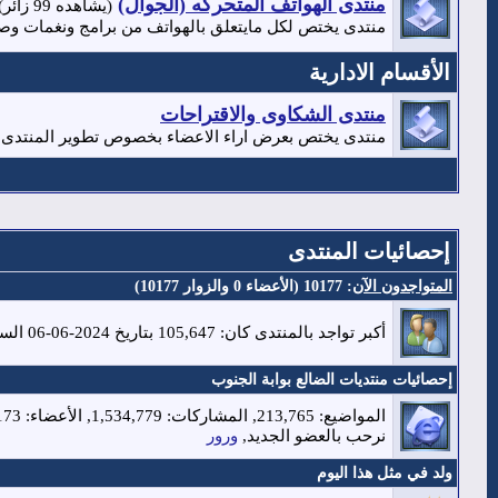
منتدى الهواتف المتحركه (الجوال)
(يشاهده 99 زائر)
منتدى يختص لكل مايتعلق بالهواتف من برامج ونغمات وص
الأقسام الادارية
منتدى الشكاوى والاقتراحات
منتدى يختص بعرض اراء الاعضاء بخصوص تطوير المنتدى 
إحصائيات المنتدى
المتواجدون الآن
: 10177 (الأعضاء 0 والزوار 10177)
أكبر تواجد بالمنتدى كان: 105,647 بتاريخ 2024-06-06 الساعة 09:38 AM
إحصائيات منتديات الضالع بوابة الجنوب
المواضيع: 213,765, المشاركات: 1,534,779, الأعضاء: 31,173,
نرحب بالعضو الجديد,
ورور
ولد في مثل هذا اليوم