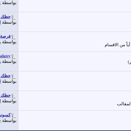
بواسطة
ع
حظك ا
بواسطة
ا
فرصة
بواسطة
م
اً من الاقسام
axy...
بواسطة
م
حظك اليوم 6-11-12
بواسطة
ا
حظك ا
بواسطة
ا
لمقالب
كمبوند
بواسطة
ح