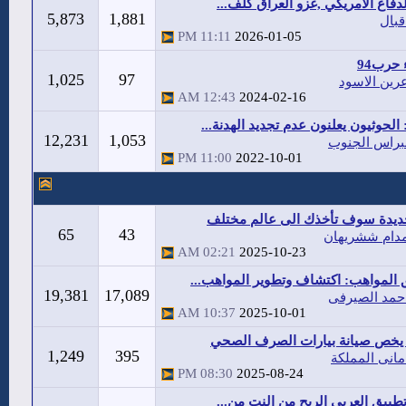
لدفاع الامريكي ,غزو العراق كلف...
5,873
1,881
قبال
11:11 PM
2026-01-05
حرب94
1,025
97
رين الاسود
12:43 AM
2024-02-16
الحوثيون يعلنون عدم تجديد الهدنة...
12,231
1,053
براس الجنوب
11:00 PM
2022-10-01
جديدة سوف تأخذك الى عالم مختلف
65
43
دام ششريهان
02:21 AM
2025-10-23
المواهب: اكتشاف وتطوير المواهب...
19,381
17,089
حمد الصيرفى
10:37 AM
2025-10-01
 يخص صيانة بيارات الصرف الصحي
1,249
395
مانى المملكة
08:30 PM
2025-08-24
بيق العربي الربح من النت من...