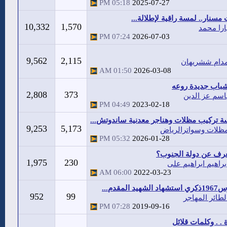
05:18 PM
2025-07-27
 مسنار.. لمسة راقية لإطلالة...
10,332
1,570
ارا محمد
07:24 PM
2026-07-03
9,562
2,115
دام ششريهان
01:50 AM
2026-03-08
باب جديدة روعه
2,808
373
اسم عز الدين
04:49 PM
2023-02-18
 تركيب مظلات وهناجر معدنية ساندوتش...
9,253
5,173
ظلات وسواترالرياض
05:32 PM
2026-01-28
عرف عن دولة الجنوب؟
1,975
230
براهيم ابراهيم على
06:00 AM
2022-03-23
952
99
لطائر المهاجر
07:28 PM
2019-09-16
. . وكلمات قلائل