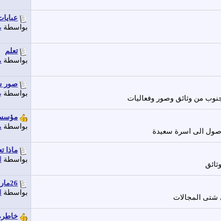
عبايات
بواسطة
ي
تعلم
بواسطة
م
صور ش
بواسطة
ب
نوب من وثائق وصور وفعاليات
مؤسسة
بواسطة
م
وصول الى اسرة سعيدة
ماذا ت
بواسطة
ا
ثائق
26مارس1967ذكري استشهاد الشهيد المقدم...
بواسطة
ا
 شتى المجالات
خاطرة 