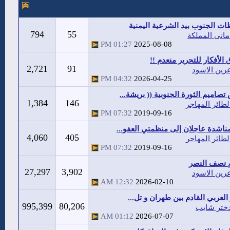
ت الجنوب بيد الشرعية اليمنية
794
55
مانى المملكة
01:27 PM
2025-08-08
 الأفكار للتحرير منعدم !!
2,721
91
رين الاسود
04:32 PM
2026-04-25
صاميم الثورة الجنوبية (( بريشة...
1,384
146
لطائر المهاجر
07:32 PM
2019-09-16
مناشدة عاجلان إلى منظمتي العفو...
4,060
405
لطائر المهاجر
07:32 PM
2019-09-16
م نصف النصر
27,297
3,902
رين الاسود
12:32 AM
2026-02-10
 العربي القادم بين طهران و تل...
995,399
80,206
ختر شايب
01:12 AM
2026-07-07