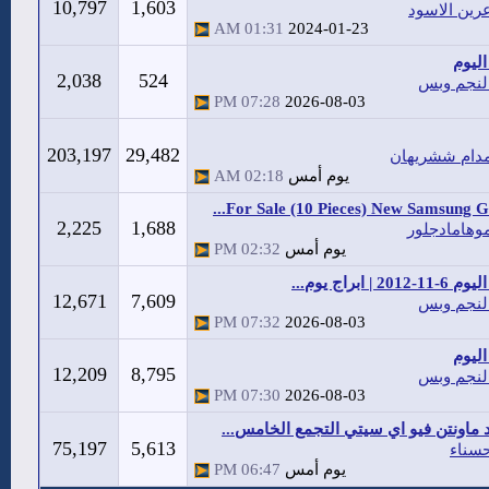
10,797
1,603
رين الاسود
01:31 AM
2024-01-23
ليوم
2,038
524
لنجم وبس
07:28 PM
2026-08-03
203,197
29,482
دام ششريهان
يوم أمس
02:18 AM
For Sale (10 Pieces) New Samsung Gal
2,225
1,688
وهامادجلور
يوم أمس
02:32 PM
20 | ابراج يوم...
12,671
7,609
لنجم وبس
07:32 PM
2026-08-03
ليوم
12,209
8,795
لنجم وبس
07:30 PM
2026-08-03
 ماونتن فيو اي سيتي التجمع الخامس...
75,197
5,613
سناء
يوم أمس
06:47 PM