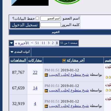
اسم العضو
حفظ البيانات؟
كلمة المرور
التقويم
>
51
11
3
2
1
الأخيرة
»
صفحة 1 من 55
أدوات المنتدى
قييم
آخر مشاركة
مشاركات
المشاهدات
01:51 PM
2019-01-12
87,767
22
بواسطة
شيخ متطوع لجلب الحبيب
01:51 PM
2019-01-12
67,659
14
بواسطة
شيخ متطوع لجلب الحبيب
01:51 PM
2019-01-12
32,919
4
بواسطة
شيخ متطوع لجلب الحبيب