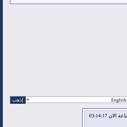
الاحد 9 من اغسطس 2026 , الساعة الان 03:14:17