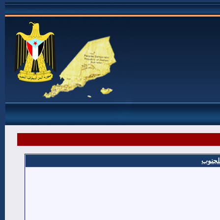
للجنوب