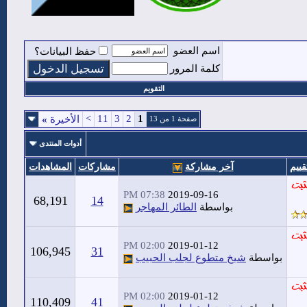
اسم العضو
حفظ البيانات؟
كلمة المرور
التقويم
>
11
3
2
1
الأخيرة
»
صفحة 1 من 13
أدوات المنتدى
قييم
آخر مشاركة
مشاركات
المشاهدات
07:38 PM
2019-09-16
68,191
14
بواسطة
الطائر المهاجر
02:00 PM
2019-01-12
106,945
31
بواسطة
شيخ متطوع لجلب الحبيب
02:00 PM
2019-01-12
110,409
41