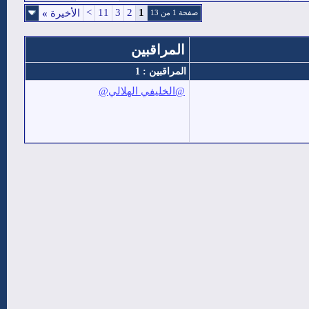
>
11
3
2
1
الأخيرة
»
صفحة 1 من 13
المراقبين
المراقبين : 1
@الخليفي الهلالي@