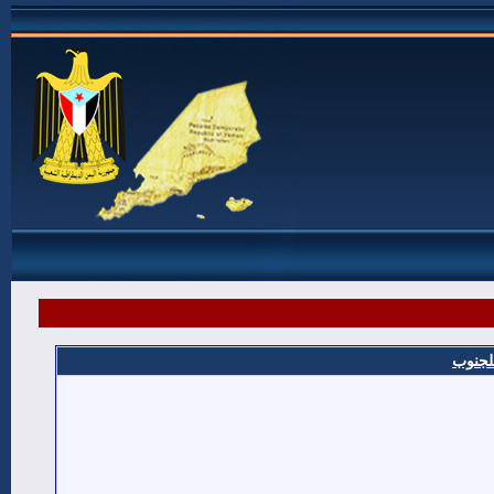
للجنوب