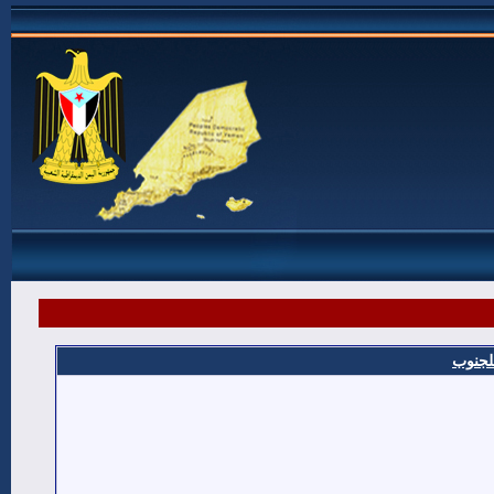
للجنوب