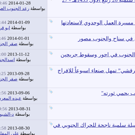
مصرع جنديين بشبوة حاولا الاعتداء على مسيرة سلمية 26 ربيع الأول 1435هـ - 27
:46 AM
2014-01-28
بواسطة
رعد الجنوب الع
مسيرة العمل الوحدوي لاستعادتها
44 PM
2014-01-09
بواسطة
ابو قر
ل في سناح والجنوب مصور
46 PM
2014-01-01
بواسطة
صقر الجز
اء الجنوب في احور وسقوط جريحين
00 PM
2013-11-12
بواسطة
اسدالجن
رقشي” تمهل صنعاء اسبوعاً للافراج
25 PM
2013-09-28
بواسطة
صقر الجز
56 PM
2013-09-06
بواسطة
عبده المعر
:56 AM
2013-08-31
بواسطة
د-الشبو
يلة سلمية ناجحة للحراك الجنوبي في
58 PM
2013-08-30
بواسطة
علي المفل