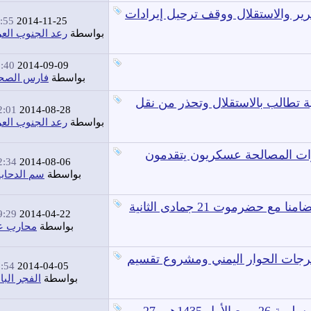
ر والاستقلال ووقف ترحيل إيرادات
55 PM
2014-11-25
بواسطة
رعد الجنوب الع
40 PM
2014-09-09
بواسطة
فارس الصحر
 تطالب بالاستقلال وتحذر من نقل
:01 AM
2014-08-28
بواسطة
رعد الجنوب الع
ات المصالحة عسكريون يتقدمون
:34 AM
2014-08-06
بواسطة
سم الدحاب
الحبيلين بردفان تخرج في مسيرة ليلية غاضبة تضامنا مع حضرموت 21 جمادى الثانية
:29 AM
2014-04-22
بواسطة
محارب عن
ات الحوار اليمني ومشروع تقسيم
54 PM
2014-04-05
بواسطة
الفجر الب