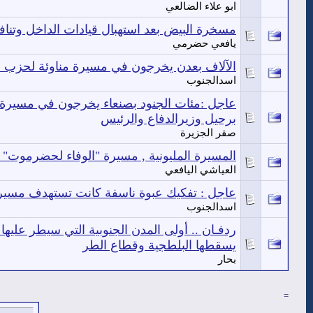
ابو علاء الضالعي
مسخرة البيض بعد استهبال قيادات الداخل وت
يافعي حضرمي
الآلاف بعدن يخرجون في مسيرة مناوئة لحزب ال
اسدالجنوب
عاجل :مئات الجنود بصنعاء يخرجون في مسيرة با
برحيل وزيرالدفاع والرئيس
صقر الجزيرة
المسيرة المليونية , مسيرة "الوفاء لحضرموت" 
العياشي اليافعي
عاجل : تفكيك عبوة ناسفة كانت تستهدف مسيرة
اسدالجنوب
ردفـان .. أولى المدن الجنوبية التي سيطر عليه
يسقطها البلطجية وقطاع الطر
بحار
=