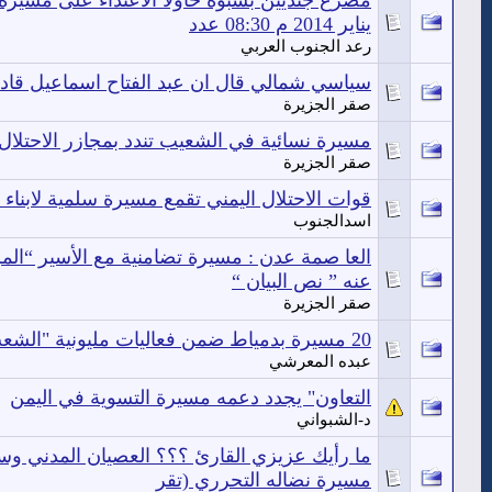
يناير 2014 م 08:30 عدد
رعد الجنوب العربي
سياسي شمالي قال ان عبد الفتاح اسماعيل قاد 
صقر الجزيرة
مسيرة نسائية في الشعيب تندد بمجازر الاحتلا
صقر الجزيرة
قوات الاحتلال اليمني تقمع مسيرة سلمية لابن
اسدالجنوب
العا صمة عدن : مسيرة تضامنية مع الأسير “الم
عنه ” نص البيان “
صقر الجزيرة
20 مسيرة بدمياط ضمن فعاليات مليونية "الشعب يحمي ثورته"
عبده المعرشي
التعاون" يجدد دعمه مسيرة التسوية في اليمن
د-الشبواني
ما رأيك عزيزي القارئ ؟؟؟ العصيان المدني وس
مسيرة نضاله التحرري (تقر