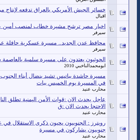
خسائر الجيش الأمريكي بالعراق تدفعه لإنتاج 
اقبال
اخبار مصر ترشح مشيرة خطاب لمنصب أمين عا
سيرفر
محافظ عدن الجديد.. مسيرة عسكرية حافلة ع
سيرفر
الحوثيون يعتدون على مسيرة سلمية بالعاصمة صنعاء ت
ابومحمدالناخبي 2010
مسيرة حاشدة بباتيس تشيد بنضال أبناء الجنوب
في المسيرة يوم الخميس ببات
محارب عنيد
عاجل يحدث الان :قوات الأمن اليمنية تطلق النا
الاحتجا يحدث الان :ق
محارب عنيد
رويترز : الجنوبيون يحيون ذكرى الاستقلال في 
جنوبيون يشاركون في مسيرة
محارب عنيد