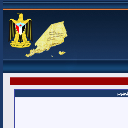
للجنوب