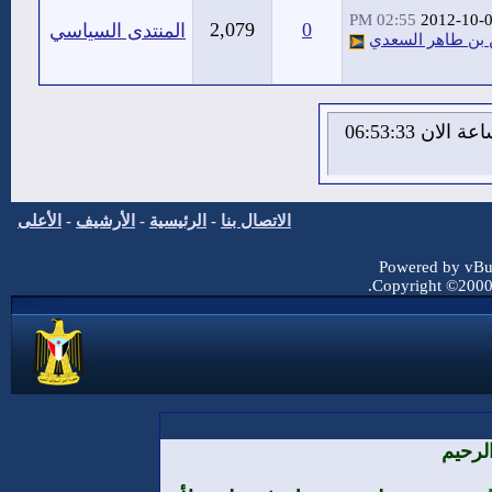
02:55 PM
2012-10-
2,079
0
المنتدى السياسي
بن طاهر السعدي
الاحد 9 من اغسطس 2026 , الساعة الان 06:53:33
الاتصال بنا
-
الرئيسية
-
الأرشيف
-
الأعلى
Powered by vBul
Copyright ©2000 -
لرحيم