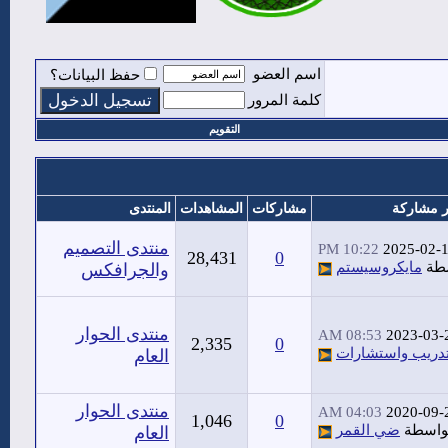
اسم العضو
حفظ البيانات؟
كلمة المرور
التقويم
 مشاركة
مشاركات
المشاهدات
المنتدى
منتدى التصميم
10:22 PM
2025-02-
28,431
0
طة
مايكروسيستم
والجرافكس
منتدى الحوار
08:53 AM
2023-03-
2,335
0
دريب واستشارات
العام
منتدى الحوار
04:03 AM
2020-09-
1,046
0
واسطة
ضي القمر
العام