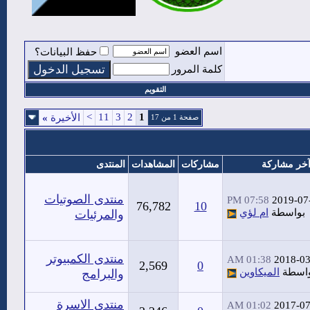
اسم العضو
حفظ البيانات؟
كلمة المرور
التقويم
>
11
3
2
1
الأخيرة
»
صفحة 1 من 17
خر مشاركة
مشاركات
المشاهدات
المنتدى
منتدى الصوتيات
07:58 PM
2019-07
76,782
10
بواسطة
ام لؤي
والمرئيات
منتدى الكمبيوتر
01:38 AM
2018-03
2,569
0
اسطة
الميكاوين
والبرامج
منتدى الاسرة
01:02 AM
2017-07