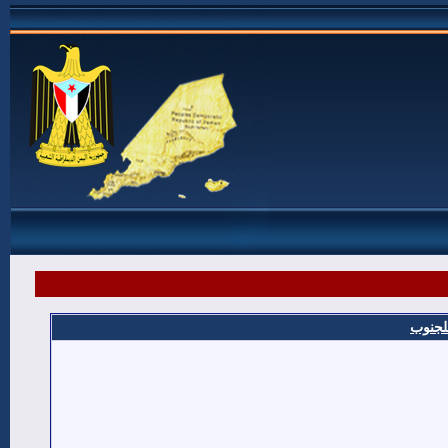
للجنوب