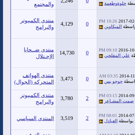
2,246
0
سطة
حلوةوطعمة
والمجتمع
منتدى الكمبيوتر
10:26 PM
2017-02
4,129
0
اسطة
الميكاوين
والبرامج
منتدى ضــحايا
09:10 PM
2016-10
14,730
0
ة
علي المفلحي
الإحـتلال
منتدى الهواتف
03:35 AM
2014-11
3,473
0
اسطة
جوجو بس
المتحركه (الجوال)
منتدى الكمبيوتر
03:15 PM
2014-09
3,780
2
صمت المشـاعر
والبرامج
08:01 PM
2014-07
3,519
2
المنتدى السياسي
بواسطة
العبادل