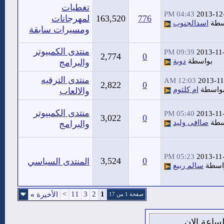
تغطيات
04:43 PM
2013-12
776
163,520
لمهرجانات
سطة
اسدالجنوب
ومسيرات سابقة
منتدى الكمبيوتر
09:39 PM
2013-11
2,774
0
بواسطة
دوبة
والبرامج
منتدى الترفيه
12:03 AM
2013-11
2,822
0
واسطة
ام كلثوم
والالعاب
منتدى الكمبيوتر
05:40 PM
2013-11
3,022
0
سطة
صاافى وليد
والبرامج
05:23 PM
2013-11
3,524
0
المنتدى السياسي
اسطة
سالم ربيع
>
11
3
2
1
الأخيرة
»
صفحة 1 من 17
من اغسطس 2026 , الساعة الان