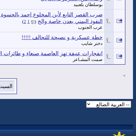
بوسلطان بلعبيد
ضرب القصر التابع لأبن المخلوع احمد بالحسو
النفوذ اليمني بعدن خاصة والج
‏
)
2
1
(
عرب الجنوب
خطة عسكرية و نصيحة للتحالف !!!!!
دختر شايب
انفجارات عنيفة تهز العاصمة صنعاء و طائرات
صمت المشـاعر
=
السبت 8 من اغسطس 2026 , الساعة الان 6:20