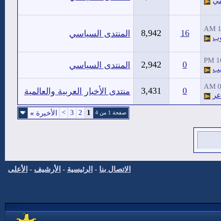
مي
1
8,942
16
المنتدى السياسي
وب
10
2,942
0
المنتدى السياسي
يب
0
3,431
0
منتدى الأخبار العربية والعالمية
عر
>
3
2
1
الأخيرة
»
صفحة 1 من 4
الاتصال بنا
-
الرئيسية
-
الأرشيف
-
الأعلى