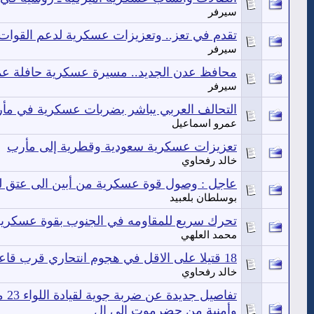
سيرفر
تقدم في تعز.. وتعزيزات عسكرية لدعم القوا
سيرفر
محافظ عدن الجديد.. مسيرة عسكرية حافلة ع
سيرفر
التحالف العربي يباشر بضربات عسكرية في مأرب 
عمرو اسماعيل
تعزيزات عسكرية سعودية وقطرية إلى مأرب
خالد رفحاوي
عاجل : وصول قوة عسكرية من أبين الى عتق لت
بوسلطان بلعبيد
تحرك سريع للمقاومه في الجنوب بقوة عسكرية 
محمد العلهي
18 قتيلا على الاقل في هجوم انتحاري قرب قاعدة عسكرية في افغانستان
خالد رفحاوي
تفا
وأمنية من حضرموت الى ال