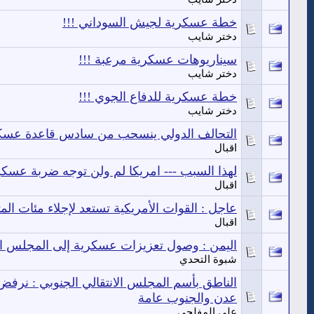
خطة عسكرية لجيش السوداني !!!
دختر شايب
سيناريوهات عسكرية مرعبة !!!
دختر شايب
خطة عسكرية للدفاع الجوي !!!
دختر شايب
التحالف الدولي ينسحب من سادس قاعدة عسكر
اقبال
لهذا السبب --- امريكا لم ولن توجه ضربة عسكر
اقبال
عاجل : القوات الأمريكية تستعد لإجلاء مئات ا
اقبال
اليمن : وصول تعزيزات عسكرية إلى المجلس ال
شبوة التحدي
الناطق بأسم المجلس الانتقالي الجنوبي : نرف
عدن والجنوب عامة
علي المفلحي