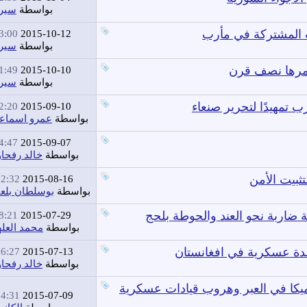
بواسطة
سير
ت المشتركة في مأرب
:00 PM
2015-10-12
بواسطة
سير
مرها نصف قرن
:49 PM
2015-10-10
بواسطة
سير
تمهيدًا لتحرير صنعاء
:20 PM
2015-09-10
بواسطة
عمرو اسماع
:47 PM
2015-09-07
بواسطة
خالد رفحا
ثبيت الأمن
2:32 AM
2015-08-16
بواسطة
بوسلطان بلعب
ضاربة نحو العند والحوطة بلحج
:21 PM
2015-07-29
بواسطة
محمد العل
6:27 AM
2015-07-13
بواسطة
خالد رفحا
صيل جديدة عن ضربة جوية لقيادة اللواء 23 ميكا في العبر وهروب قيادات عسكرية
4:31 AM
2015-07-09