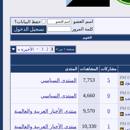
اسم العضو
حفظ البيانات؟
كلمة المرور
التقويم
>
3
2
1
الأخيرة
»
صفحة 1 من 4
مشاركات
المشاهدات
المنتدى
07
7,753
5
المنتدى السياسي
ود
01
4,660
0
المنتدى السياسي
يب
02
9,570
0
منتدى الأخبار العربية والعالمية
يب
05
10,330
1
منتدى الأخبار العربية والعالمية
حي