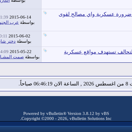
بواسطة
الكاز
ة ضرورة عسكرية واي مصالح لقوى
1:39 AM
2015-06-14
بواسطة
عرب الجن
:11 PM
2015-06-02
بواسطة
دختر شا
 التحالف تستهدف مواقع عسكرية
4:09 AM
2015-05-22
بواسطة
صمت المشـا
06:4 صباحاً.
Powered by vBulletin® Version 3.8.12 by vBS
Copyright ©2000 - 2026, vBulletin Solutions Inc.