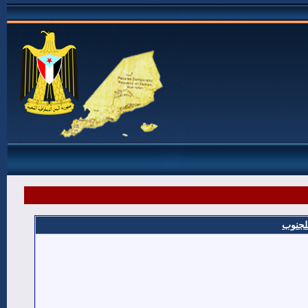
للجنوب