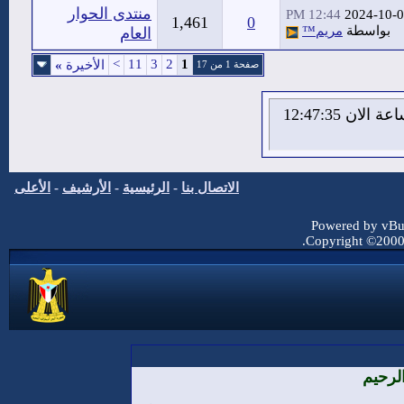
منتدى الحوار
12:44 PM
2024-10-
1,461
0
بواسطة
مريم™
العام
>
11
3
2
1
الأخيرة
»
صفحة 1 من 17
الاحد 9 من اغسطس 2026 , الساعة الان 12:47:35
الاتصال بنا
-
الرئيسية
-
الأرشيف
-
الأعلى
Powered by vBul
Copyright ©2000 -
لرحيم