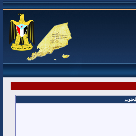
للجنوب