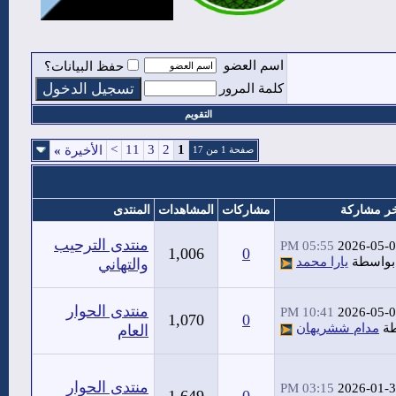
اسم العضو
حفظ البيانات؟
كلمة المرور
التقويم
>
11
3
2
1
الأخيرة
»
صفحة 1 من 17
ر مشاركة
مشاركات
المشاهدات
المنتدى
منتدى الترحيب
05:55 PM
2026-05-
1,006
0
بواسطة
يارا محمد
والتهاني
منتدى الحوار
10:41 PM
2026-05-
1,070
0
طة
مدام ششريهان
العام
منتدى الحوار
03:15 PM
2026-01-