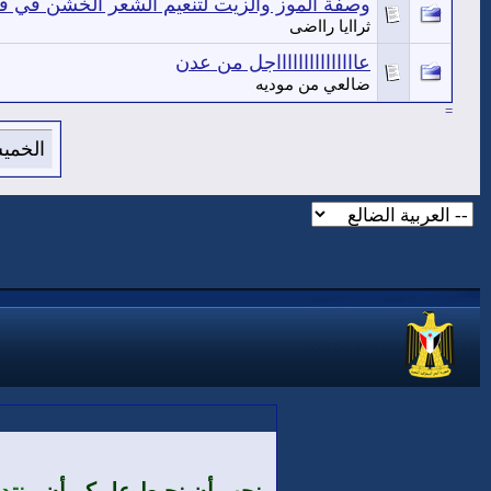
وصفة الموز والزيت لتنعيم الشعر الخشن في فت
ثراايا رااضى
عاااااااااااااااجل من عدن
ضالعي من موديه
=
الخميس 6 من اغسطس 2026 , الساعة ال