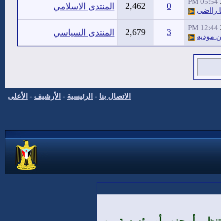
05:54 PM
2,462
0
المنتدى الاسلامي
ا رااضى
12:44 PM
2,679
3
المنتدى السياسي
 موديه
الاتصال بنا
-
الرئيسية
-
الأرشيف
-
الأعلى