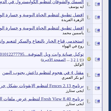
السمك والشوفان لتنظيم الكوليسترول في الدم
ايه يوسف
افضل تطبيق لتنظيم الحياة اليومية و خسارة الو
الزهرة الفريدة
افضل تطبيق لتنظيم الحياة اليومية و خسارة الو
ياسمين محمد
استخدمى قناع الخيار بالنعناع والسكر لتنعيم وإ
روح في الهواء
توكيل صيانة وايت ويل المنوفية...01012277795_01275411316_01006133388
(
1
2
3
...
الصفحة الأخيرة
)
الوكيل
مقتل 4 في هجوم لتنظيم داعش بجنوب اليمن
ابو بكر العمري
برنامج Fences 2.13 لتنظيم الايقونات بشكل خرافي
ايجى ستارز
برنامج Fresh View 8.40 لتنظيم عرض ملفات الميديا بشكل جميل ومرتب
ايجى ستارز