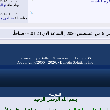
رة قياسية
2013-07-07
بواسطة
ثرااي
2012-10-04
بواسطة
ضالعي من
ان 07:01:24 صباحاً.
Powered by vBulletin® Version 3.8.12 by vBS
Copyright ©2000 - 2026, vBulletin Solutions Inc.
تنـويـه
بسم الله الرحمن الرحيم