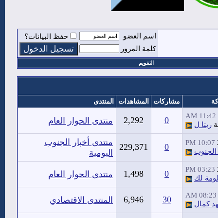
اسم العضو
حفظ البيانات؟
كلمة المرور
التقويم
كة
مشاركات
المشاهدات
المنتدى
11:42 AM
2,292
0
منتدى الحوار العام
ة
ريتا ل
منتدى أخبار الجنوب
10:07 PM
229,371
0
الجنوب
اليومية
03:23 PM
1,498
0
منتدى الحوار العام
ومة لك
08:23 AM
6,946
30
المنتدى الاقتصادي
د كمال