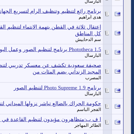
البارسال
برنامج رائع لتنظيم وتنظيف الرام لتسريع الجها
هدى ابراهيم
إعتقال ثلاثة في القطن بتهمة الانتماء لتنظيم ال
كل المناطق
سم الدحابيش
Phototheca 1.5 برنامج لتنظيم الصور وعمل البوم
البارسال
صحيفة سعودية تكشف عن معسكر تدريبي لتنظي
المجيد الزنداني يضم المئات من
المصرب
برنامج Photo Supreme 1.9 لتنظيم الصور
البارسال
حكومة الحراك بالضالع تباشر نزولها الميداني لت
الفجر الباسم
ا ف ب:متظاهرون مؤيدون لتنظيم القاعدة في
الطائر المهاجر