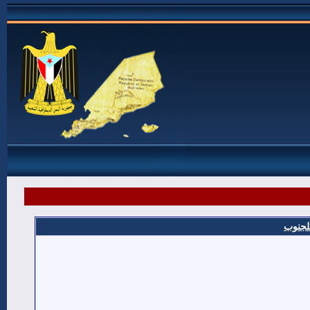
للجنوب