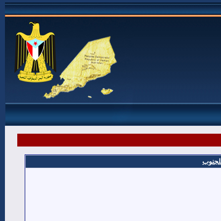
للجنوب