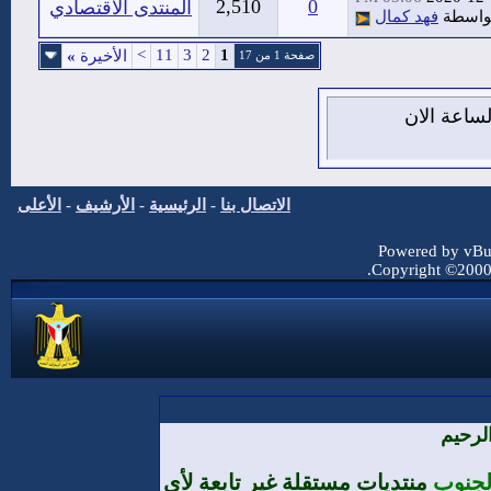
2,510
0
المنتدى الاقتصادي
واسطة
فهد كمال
>
11
3
2
1
الأخيرة
»
صفحة 1 من 17
من اغسطس 2026 , الساعة الان
الاتصال بنا
-
الرئيسية
-
الأرشيف
-
الأعلى
Powered by vBul
Copyright ©2000 -
لرحيم
الجنوب
منتديات مستقلة غير تابعة لأي