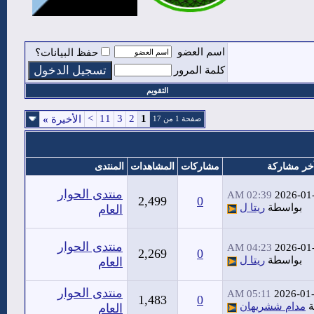
اسم العضو
حفظ البيانات؟
كلمة المرور
التقويم
>
11
3
2
1
الأخيرة
»
صفحة 1 من 17
خر مشاركة
مشاركات
المشاهدات
المنتدى
منتدى الحوار
02:39 AM
2026-01
2,499
0
بواسطة
ريتا ل
العام
منتدى الحوار
04:23 AM
2026-01
2,269
0
بواسطة
ريتا ل
العام
منتدى الحوار
05:11 AM
2026-01
1,483
0
ة
مدام ششريهان
العام