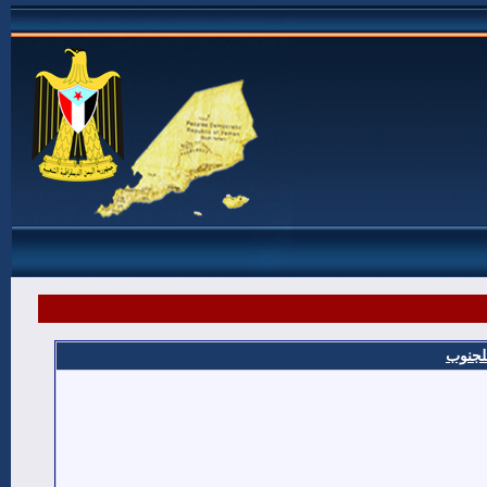
للجنوب