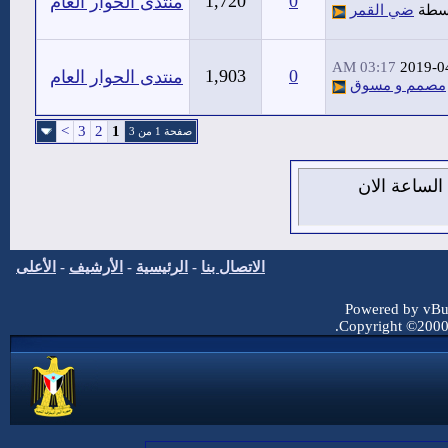
1,720
0
منتدى الحوار العام
سطة
ضي القمر
03:17 AM
2019-0
1,903
0
منتدى الحوار العام
مصمم و مسوق
>
3
2
1
صفحة 1 من 3
يس 6 من اغسطس 2026 , الساعة الان
الاتصال بنا
-
الرئيسية
-
الأرشيف
-
الأعلى
Powered by vBul
Copyright ©2000 -