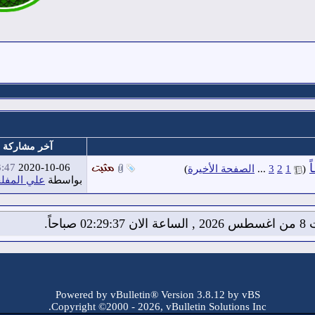
آخر مشاركة
ً
‏
47 PM
2020-10-06
(
1
2
3
...
الصفحة الأخيرة
)
بواسطة
علي المفل
02:2 صباحاً.
Powered by vBulletin® Version 3.8.12 by vBS
Copyright ©2000 - 2026, vBulletin Solutions Inc.