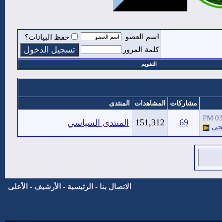
اسم العضو
حفظ البيانات؟
كلمة المرور
التقويم
مشاركات
المشاهدات
المنتدى
03:
151,312
69
المنتدى السياسي
حي
الاتصال بنا
-
الرئيسية
-
الأرشيف
-
الأعلى