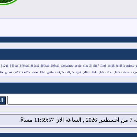
512gb
950cad
970cad
980cad
990cad
995cad
alphatheta
apple
djm-v5
flip7
flip8
fold8
fold8/z
galaxy
رات
خدمات
داخل
دخلت
دليل
دليلك
سالم
شراء
شركات
شركة
فساتين
لماذا
معتمد
مكافحة
مكتب
نصائح
هنا
11:59: مساءً.