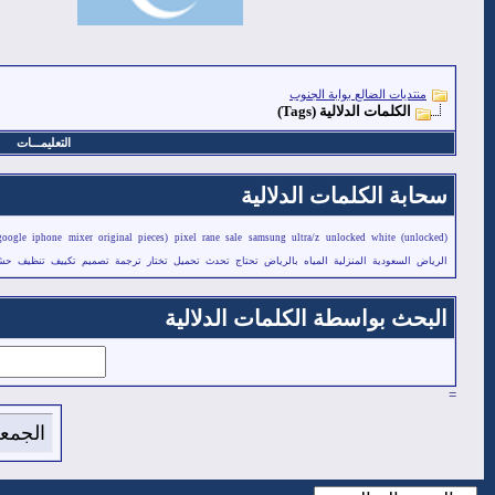
منتديات الضالع بوابة الجنوب
الكلمات الدلالية (Tags)
التعليمـــات
سحابة الكلمات الدلالية
google
iphone
mixer
original
pieces)
pixel
rane
sale
samsung
ultra/z
unlocked
white
(unlocked)
الرياض
السعودية
المنزلية
المياه
بالرياض
تحتاج
تحدث
تحميل
تختار
ترجمة
تصميم
تكييف
تنظيف
حش
البحث بواسطة الكلمات الدلالية
=
الجمعة 7 من اغسطس 2026 , الساعة الان 57