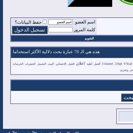
اسم العضو
حفظ البيانات؟
كلمة المرور
التقويم
هذه هي الـ 70 عبارة بحث دلالية الأكثر استخداما
اعلان
470cad
256gb
3-channel
أفضل
أهلية
افضل
الإحصائي
البيت
التحميل
الحشرات
الخرسانة
جر
وتخريم