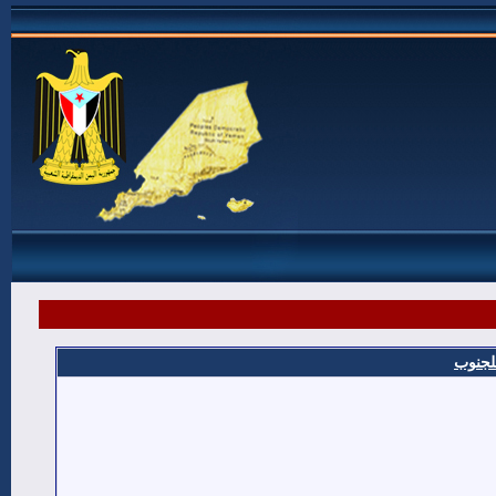
للجنوب