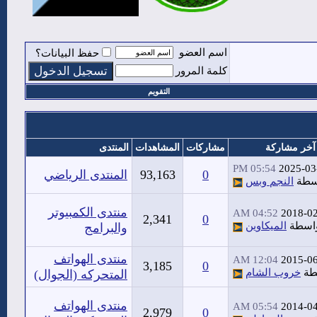
اسم العضو
حفظ البيانات؟
كلمة المرور
التقويم
آخر مشاركة
مشاركات
المشاهدات
المنتدى
05:54 PM
2025-03
0
93,163
المنتدى الرياضي
سطة
النجم وبس
منتدى الكمبيوتر
04:52 AM
2018-0
2,341
0
اسطة
الميكاوين
والبرامج
منتدى الهواتف
12:04 AM
2015-0
3,185
0
طة
خروب الشام
المتحركه (الجوال)
منتدى الهواتف
05:54 AM
2014-0
2,979
0