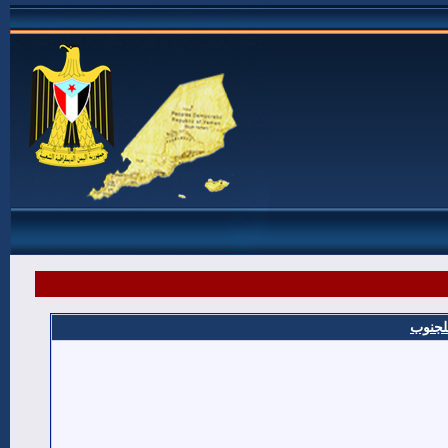
للجنوب