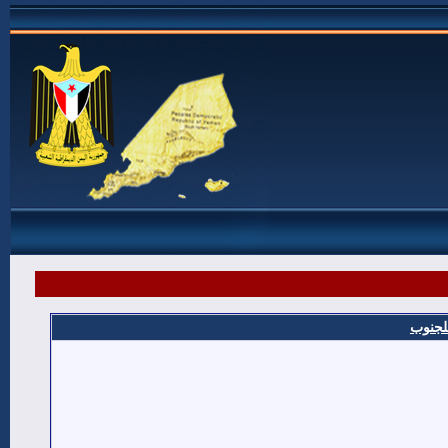
للجنوب