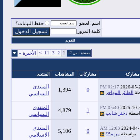
اسم العضو
حفظ البيانات؟
كلمة المرور
التقويم
>
11
3
2
1
الأخيرة
»
صفحة 1 من 17
مشاركة
مشاركات
المشاهدات
المنتدى
المنتدى
02:17 PM
2026-05-
1,394
0
طة
الطائر المهاجر
السياسي
المنتدى
05:40 PM
2025-10-
4,879
1
اسطة
دختر شايب
السياسي
المنتدى
12:03 AM
2024-04-
5,106
0
بواسطة
مريم™
الاسلامي