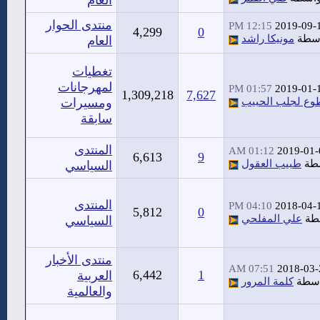
العام
منتدى الحوار
12:15 PM
2019-09-
4,299
0
اسطة
مونيكا راشد
العام
تغطيات
لمهرجانات
01:57 PM
2019-01-
1,309,218
7,627
وع لجلب الحبيب
ومسيرات
سابقة
المنتدى
01:12 AM
2019-01-
6,613
9
طة
طبيب العقول
السياسي
المنتدى
04:10 PM
2018-04-
5,812
0
طة
علي المفلحي
السياسي
منتدى الأخبار
07:51 AM
2018-03-
6,442
1
العربية
اسطة
كلمة المرور
والعالمية