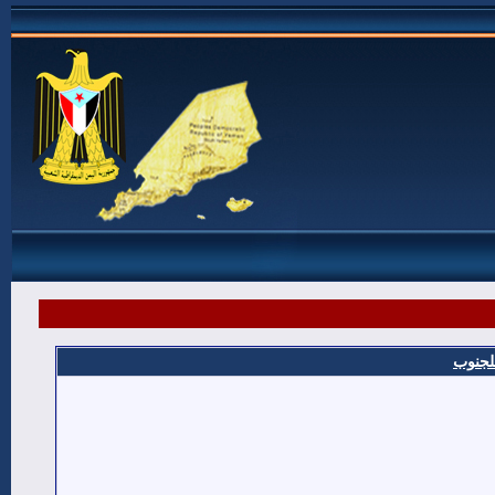
للجنوب