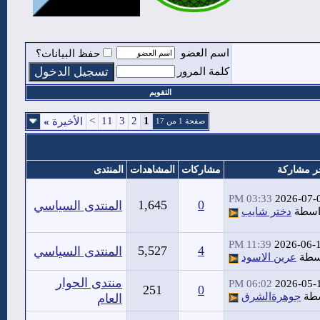
اسم العضو
حفظ البيانات؟
كلمة المرور
التقويم
>
11
3
2
1
الأخيرة
»
صفحة 1 من 17
ر مشاركة
مشاركات
المشاهدات
المنتدى
03:33 PM
2026-07-
1,645
0
المنتدى السياسي
اسطة
دختر شايب
11:39 PM
2026-06-
5,527
4
المنتدى السياسي
سطة
عرين الاسود
منتدى الحوار
06:02 PM
2026-05-
251
0
سطة
جوهرةالشرق
العام