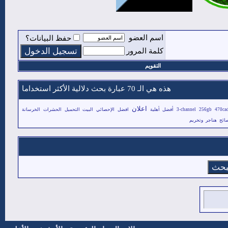
اسم العضو
حفظ البيانات؟
كلمة المرور
التقويم
هذه هي الـ 70 عبارة بحث دلالية الأكثر استخداما
اعلان
470ca
256gb
3-channel
أفضل
أهلية
افضل
الإحصائي
البيت
التحميل
الحشرات
الخرسانة
ائح
هناجر
وتخريم