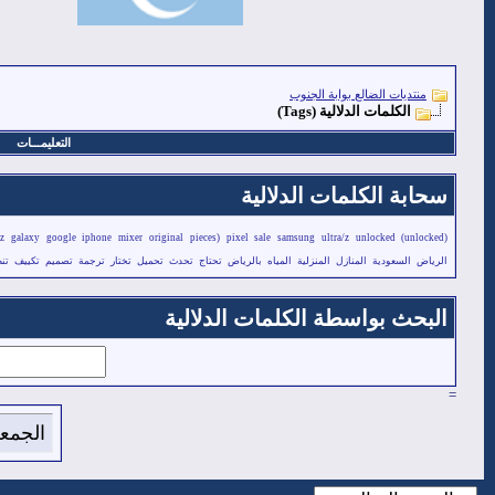
منتديات الضالع بوابة الجنوب
الكلمات الدلالية (Tags)
التعليمـــات
سحابة الكلمات الدلالية
z
galaxy
google
iphone
mixer
original
pieces)
pixel
sale
samsung
ultra/z
unlocked
(unlocked)
الرياض
السعودية
المنازل
المنزلية
المياه
بالرياض
تحتاج
تحدث
تحميل
تختار
ترجمة
تصميم
تكييف
تن
البحث بواسطة الكلمات الدلالية
=
الجمعة 7 من اغسطس 2026 , الساعة الان 39