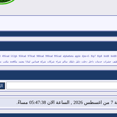
d
495cad
512gb
950cad
970cad
980cad
990cad
995cad
alphatheta
apple
djm-v5
flip7
flip8
fold8
fold8/
ظيف
حشرات
خدمات
داخل
دخلت
دليل
دليلك
سالم
شراء
شركات
شركة
فساتين
لماذا
معتمد
مكافحة
مكتب
نص
05:47: مساءً.