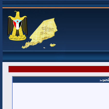
للجنوب