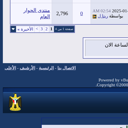
منتدى الحوار
02:54 AM
2025-01
2,796
0
بواسطة
ريتا ل
العام
>
3
2
1
الأخيرة
»
صفحة 1 من 4
7 من اغسطس 2026 , الساعة الان
الاتصال بنا
-
الرئيسية
-
الأرشيف
-
الأعلى
Powered by vBul
Copyright ©2000 -