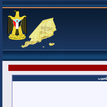
للجنوب