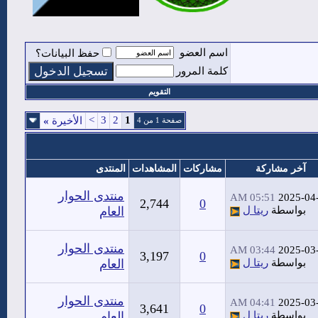
اسم العضو
حفظ البيانات؟
كلمة المرور
التقويم
>
3
2
1
الأخيرة
»
صفحة 1 من 4
آخر مشاركة
مشاركات
المشاهدات
المنتدى
منتدى الحوار
05:51 AM
2025-04
2,744
0
بواسطة
ريتا ل
العام
منتدى الحوار
03:44 AM
2025-03
3,197
0
بواسطة
ريتا ل
العام
منتدى الحوار
04:41 AM
2025-03
3,641
0
بواسطة
ريتا ل
العام