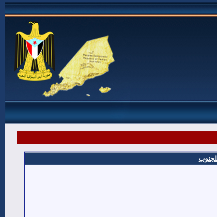
للجنوب