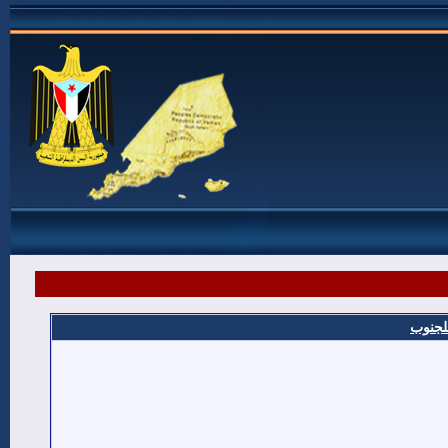
للجنوب