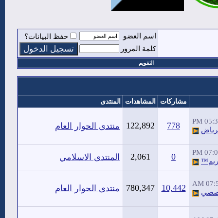
اسم العضو
حفظ البيانات؟
كلمة المرور
التقويم
مشاركات
المشاهدات
المنتدى
05:37 
122,892
778
منتدى الحوار العام
رياض
07:01 
2,061
0
المنتدى الاسلامي
يم™
07:58
780,347
10,442
منتدى الحوار العام
صصي