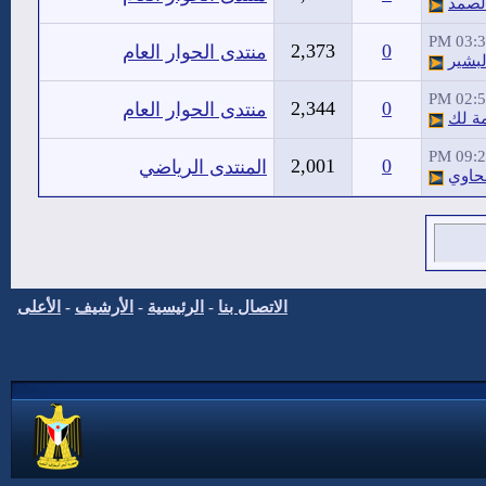
لصمد
03:31 
2,373
0
منتدى الحوار العام
لبشير
02:50 
2,344
0
منتدى الحوار العام
ة لك
09:20 
2,001
0
المنتدى الرياضي
حاوي
الاتصال بنا
-
الرئيسية
-
الأرشيف
-
الأعلى