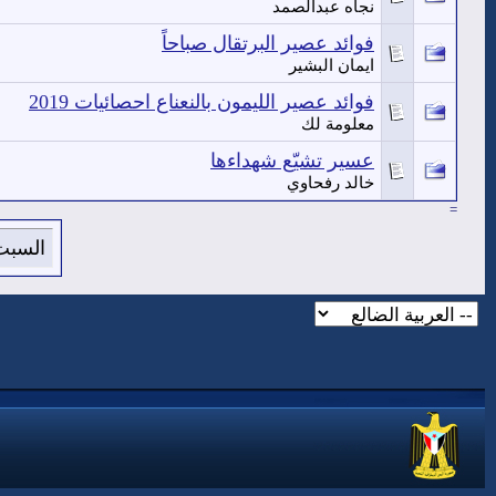
نجاه عبدالصمد
فوائد عصير البرتقال صباحاً
ايمان البشير
فوائد عصير الليمون بالنعناع احصائيات 2019
معلومة لك
عسير تشيّع شهداءها
خالد رفحاوي
=
السبت 8 من اغسطس 2026 , الساعة الان 7:41