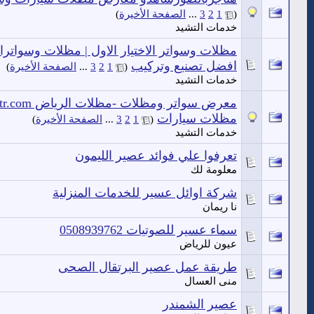
(
1
2
3
...
الصفحة الأخيرة
)
خدمات التشيد
مظلات وسواتر الاختيار الاول | مظلات وسواترال
افضل تصنيع وتركيب
‏
(
1
2
3
...
الصفحة الأخيرة
)
خدمات التشيد
مظلات سيارات
‏
(
1
2
3
...
الصفحة الأخيرة
)
خدمات التشيد
تعرفوا علي فوائد عصير الليمون
معلومة لك
شركة اوائل عسير للخدمات المنزلية
نا ريمان
سماء عسير للصوتيات 0508939762
عيون للرياض
طريقة عمل عصير البرتقال الصحى
منى العسال
عصير الشمندر