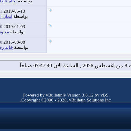
بواسطة
نجاه عبدا
PM
2019-05-13
بواسطة
ايمان ا
PM
2019-01-03
بواسطة
معلوم
PM
2015-08-08
بواسطة
خالد رف
07:4 صباحاً.
Powered by vBulletin® Version 3.8.12 by vBS
Copyright ©2000 - 2026, vBulletin Solutions Inc.