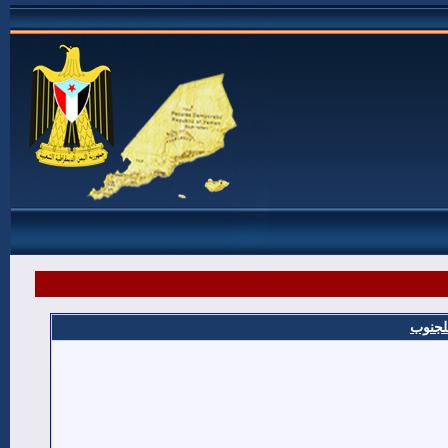
للجنوب