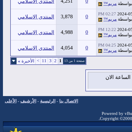
4,251
0
المنتدى الاسلامي
واسطة
مريم™
02:27 PM
2024-0
3,878
0
المنتدى الاسلامي
واسطة
مريم™
12:22 PM
2024-0
4,988
0
المنتدى الاسلامي
واسطة
مريم™
04:25 PM
2024-0
4,054
0
المنتدى الاسلامي
واسطة
مريم™
>
11
3
2
1
الأخيرة
»
صفحة 1 من 13
يس 6 من اغسطس 2026 , الساعة الان
الاتصال بنا
-
الرئيسية
-
الأرشيف
-
الأعلى
Powered by vBul
Copyright ©2000 -