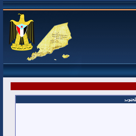
للجنوب