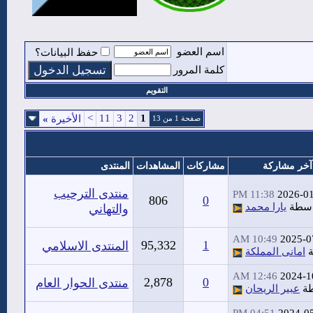
اسم العضو
حفظ البيانات؟
كلمة المرور
التقويم
>
11
3
2
1
الأخيرة
»
صفحة 1 من 13
آخر مشاركة
مشاركات
المشاهدات
المنتدى
منتدى الترحيب
11:38 PM
2026-0
806
0
اسطة
يارا محمد
والتهاني
10:49 AM
2025-0
95,332
1
المنتدى الاسلامي
ة
امانى المملكة
12:46 AM
2024-1
2,878
0
منتدى الحوار العام
طة
عبير الريحان