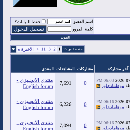
اسم العضو
حفظ البيانات؟
كلمة المرور
التقويم
>
11
3
2
1
الأخيرة
»
صفحة 1 من 15
آخر مشاركة
مشاركات
المشاهدات
المنتدى
منتدى الانجليزي -
06:03 PM
2026-0
7,691
0
طة
موهامادجلور
English forum
منتدى الانجليزي -
06:16 PM
2026-0
6,226
0
طة
موهامادجلور
English forum
منتدى الانجليزي -
06:16 PM
2026-0
7,094
0
طة
موهامادجلور
English forum