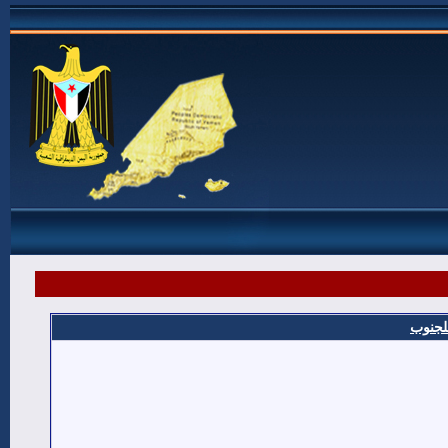
للجنوب