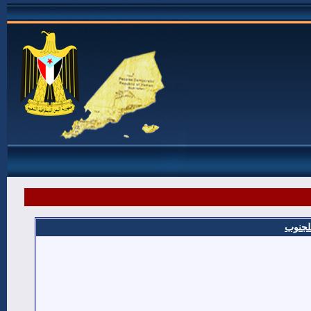
للجنوب