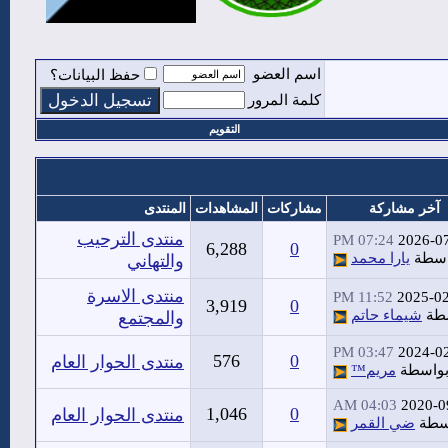
اسم العضو
حفظ البيانات؟
كلمة المرور
التقويم
آخر مشاركة
مشاركات
المشاهدات
المنتدى
منتدى الترحيب
07:24 PM
2026-0
6,288
0
اسطة
يارا محمد
والتهاني
منتدى الاسرة
11:52 PM
2025-0
3,919
0
طة
شيماء حاتم
والمجتمع
03:47 PM
2024-0
576
0
منتدى الحوار العام
واسطة
مريم™
04:03 AM
2020-0
1,046
0
منتدى الحوار العام
سطة
ضي القمر