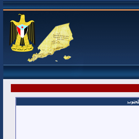
للجنوب