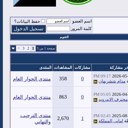
اسم العضو
حفظ البيانات؟
كلمة المرور
التقويم
>
3
2
1
صفحة 1 من 3
خر مشاركة
مشاركات
المشاهدات
المنتدى
09:17 PM
2026-05
358
0
منتدى الحوار العام
ة
مدام ششريهان
05:05 PM
2026-04
863
0
منتدى الحوار العام
محترف الاندرويد
منتدى الترحيب
02:45 PM
2025-08
2,670
1
ة
امانى المملكة
والتهاني