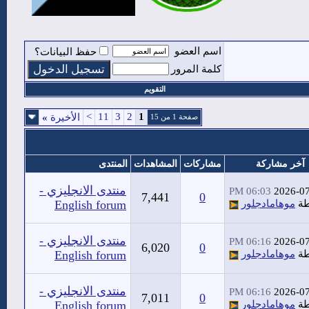
اسم العضو
حفظ البيانات؟
كلمة المرور
التقويم
>
11
3
2
1
الأخيرة
»
صفحة 1 من 15
آخر مشاركة
مشاركات
المشاهدات
المنتدى
منتدى الانجليزي -
06:03 PM
2026-0
7,441
0
طة
موهامادجلور
English forum
منتدى الانجليزي -
06:16 PM
2026-0
6,020
0
طة
موهامادجلور
English forum
منتدى الانجليزي -
06:16 PM
2026-0
7,011
0
طة
موهامادجلور
English forum