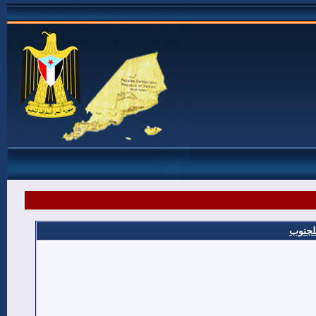
للجنوب