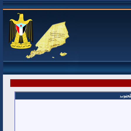
للجنوب