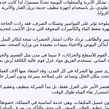
تشكل الأتربة والمخلفات اليومية تحديًا مستمرًا، لذا كانت خ
ليدي، بل باستخدام أجهزة تنظيف حديثة تزيل الغبار والأتربة من
زوايا.
ملوحة تؤثر على المواسير وشبكات الصرف، فقد زادت الحاجة إ
هزة ضغط الماء والكاميرات المجوفة التي تدخل الأنابيب لتحديد
ر والطائف، تزداد حالات انتشار الحشرات نتيجة لتكاثر النمل 
اكن البيوض والاختباء بمبيدات معتمدة من وزارة الصحة، تضم
فوم للأسطح والخزانات، لا سيما في مدن مثل القصيم والخرج 
ية المباني. يستخدم الفريق مواد عزل فوم عالية الكثافة تُرش 
تميز بها الشركة في كل المدن، وقد استفاد منها آلاف العملا
تحدد مكان الخلل وتساعد على إصلاحه بسرعة ودون أضرار جانب
صر الأمر على العزل فقط، بل تبدأ الشركة بتنظيف وتعقيم الخزا
استمرار نقاء المياه طوال الوقت.
ون غسيل المكيفات، وهي خدمة أساسية في المملكة، خصوصًا م
ل تنظيف الفلاتر، المبخر، المروحة، والتأكد من صرف المياه ال