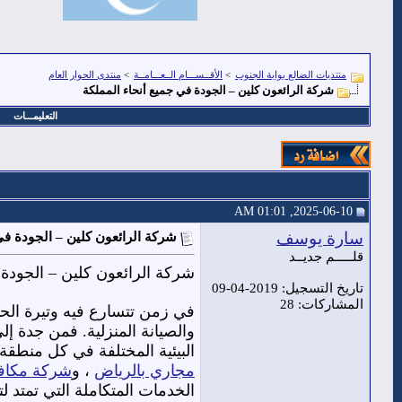
منتديات الضالع بوابة الجنوب
>
الأقــســـام الــعـــامــة
>
منتدى الحوار العام
شركة الرائعون كلين – الجودة في جميع أنحاء المملكة
التعليمـــات
2025-06-10, 01:01 AM
سارة يوسف
شركة الرائعون كلين – الجودة في
قلـــــم جديــد
شركة الرائعون كلين – الجودة 
تاريخ التسجيل: 2019-04-09
المشاركات: 28
في زمن تتسارع فيه وتيرة الح
والصيانة المنزلية. فمن جدة إ
البيئية المختلفة في كل منطقة
مجاري بالرياض
، و
شركة مكاف
الخدمات المتكاملة التي تمتد ل