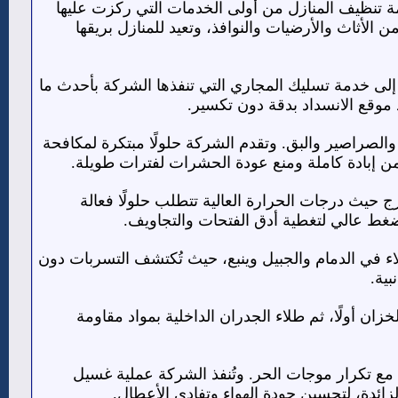
دمة تنظيف المنازل من أولى الخدمات التي ركزت عليها
 الأثاث والأرضيات والنوافذ، وتعيد للمنازل بريقها
لى خدمة تسليك المجاري التي تنفذها الشركة بأحدث ما
 موقع الانسداد بدقة دون تكسير.
والصراصير والبق. وتقدم الشركة حلولًا مبتكرة لمكافحة
ن إبادة كاملة ومنع عودة الحشرات لفترات طويلة.
حيث درجات الحرارة العالية تتطلب حلولًا فعالة
بضغط عالي لتغطية أدق الفتحات والتجاويف.
ء في الدمام والجبيل وينبع، حيث تُكتشف التسربات دون
ية.
ن أولًا، ثم طلاء الجدران الداخلية بمواد مقاومة
ع تكرار موجات الحر. وتُنفذ الشركة عملية غسيل
زائدة، لتحسين جودة الهواء وتفادي الأعطال.