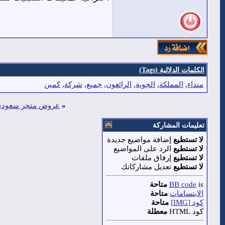
الكلمات الدلالية (Tags)
منداء
,
المملكة
,
الجوية
,
الرائعون
,
جميع
,
شركة
,
كمين
«
عروض متجر سعودي 
تعليمات المشاركة
لا تستطيع
إضافة مواضيع جديدة
لا تستطيع
الرد على المواضيع
لا تستطيع
إرفاق ملفات
لا تستطيع
تعديل مشاركاتك
is
BB code
متاحة
الابتسامات
متاحة
كود [IMG]
متاحة
كود HTML
معطلة