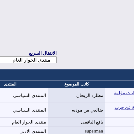
الانتقال السريع
كاتب الموضوع
المنتدى
يات مؤلمة
مطارد الربحان
المنتدى السياسي
رة عن حرب
ضالعي من موديه
المنتدى السياسي
يافع اليافعى
منتدى الحوار العام
superman
المنتدى الادبي