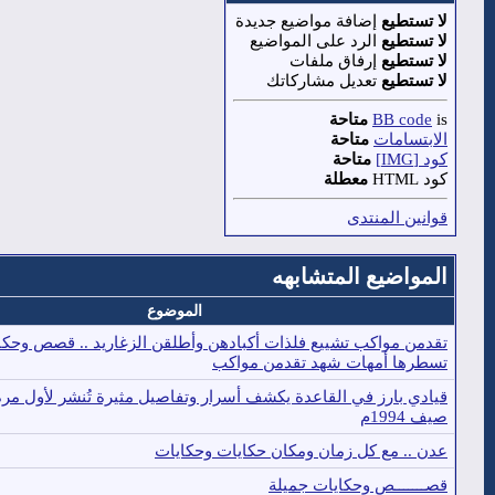
لا تستطيع
إضافة مواضيع جديدة
لا تستطيع
الرد على المواضيع
لا تستطيع
إرفاق ملفات
لا تستطيع
تعديل مشاركاتك
is
BB code
متاحة
الابتسامات
متاحة
كود [IMG]
متاحة
كود HTML
معطلة
قوانين المنتدى
المواضيع المتشابهه
الموضوع
تقدمن مواكب تشييع فلذات أكبادهن وأطلقن الزغاريد .. قصص وحكا
تسطرها أمهات شهد تقدمن مواكب
قيادي بارز في القاعدة يكشف أسرار وتفاصيل مثيرة تُنشر لأول م
صيف 1994م
عدن .. مع كل زمان ومكان حكايات وحكايات
قصـــــــص وحكايات جميلة