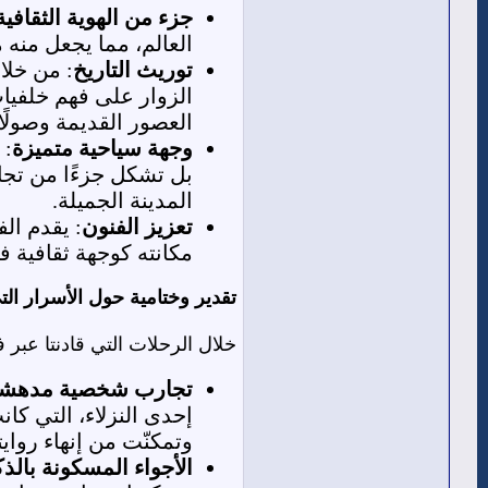
جزء من الهوية الثقافية
العالم، مما يجعل منه م
توريث التاريخ
: من خلا
الزوار على فهم خلفيات
العصور القديمة وصولًا
وجهة سياحية متميزة
: 
بل تشكل جزءًا من تجار
المدينة الجميلة.
تعزيز الفنون
: يقدم ال
مكانته كوجهة ثقافية ف
تقدير وختامية حول الأسرار ا
خلال الرحلات التي قادنتا عبر ف
تجارب شخصية مدهش
إحدى النزلاء، التي كا
وتمكنّت من إنهاء روايت
الأجواء المسكونة بالذ