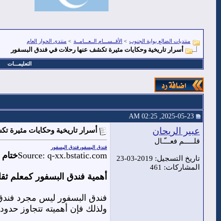
منتديات الضالع بوابة الجنوب
>
الأقــســـام الــعـــامــة
>
منتدى الحوار العام
أسرار تاريخية وحكايات مثيرة تكشف عنها رحلات في فندق البسفور
التعليمـــات
2025-05-23, 02:25 AM
عبير الريحان
أسرار تاريخية وحكايات مثيرة ت
قلـــــم فعـــّـال
فندق البسفور
فندق البسفور
Source: q-xx.bstatic.com
ختام 
تاريخ التسجيل: 2019-03-23
المشاركات: 461
أهمية فندق البسفور كمعلم ثق
فندق البسفور ليس مجرد فندق؛
ولذلك فإن أهميته تتجاوز حدود 