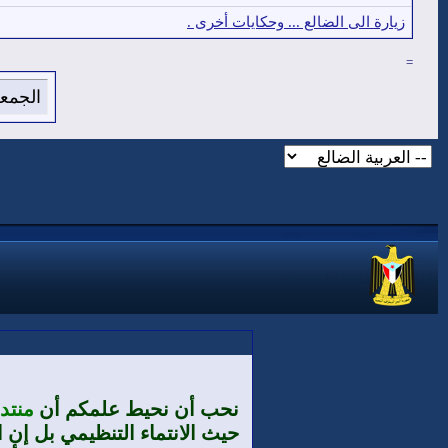
زيارة الى الضالع ... وحكايات أخرى .
=
الجمعة 7 من اغسطس 2026 , الساعة الان 41
نحب أن نحيط علمكم أن
منتد
حيث الانتماء التنظيمي بل إن ا