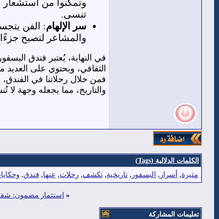
وتمكنوا من استشعار ال
تنسى.
سر الإلهام
: الفن يتجس
والمشاعر لتصبح جزءًا 
في النهاية، يُعتبر فندق البسفو
الثقافي، ويحتوي على العديد من
فمن خلال رحلاتنا في الفندق، ي
والتاريخ، مما يجعله وجهة لا ت
الكلمات الدلالية (Tags)
مثيرة
,
أسرار
,
البسفور
,
تاريخية
,
تكشف
,
رحلات
,
عنها
,
فندق
,
وحكايا
«
استثمار مضمون: شقق 
تعليمات المشاركة