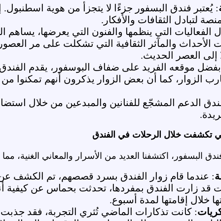
: يُعتبر فندق البسفور جزءًا لا يتجزأ من هوية اسطنبول. 
نصة لتبادل الثقافات والأفكار.
ل الفعاليات التي ينظمها والفنون التي يعرضها، يساهم ا
 الأحداث والمآثر الثقافية التي تشكلت على مر العصور. ي
 إلى العصر الحديث.
بفضل موقعه الفريد على ضفاف البوسفور، يقدم الفندق منا
ب الزوار، كما أن بعض الزوار يذكرون أنهم تمكنوا من 
فندق الدعم المشجّع للفنانين والمبدعين من خلال استض
ريدة.
لتي تكشفت خلال الرحلات في الفندق
ندق البسفور، اكتشفنا العديد من الأسرار والمعاني الغنية، مما أ
ة
: عندما قام زوار الفندق بسرد قصصهم، تم الكشف عن ال
نت قد زارت الفندق بمفردها، تحدثت بحماس عن كيفية أنها
ها خلال إقامتها لمدة أسبوع.
كريات
: كانت تذكارات الماضي تُثري التجربة، فقد جذبت 