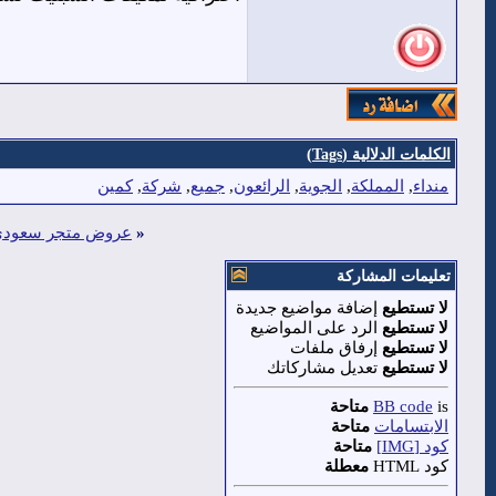
الكلمات الدلالية (Tags)
منداء
,
المملكة
,
الجوية
,
الرائعون
,
جميع
,
شركة
,
كمين
«
عروض متجر سعودي 
تعليمات المشاركة
لا تستطيع
إضافة مواضيع جديدة
لا تستطيع
الرد على المواضيع
لا تستطيع
إرفاق ملفات
لا تستطيع
تعديل مشاركاتك
is
BB code
متاحة
الابتسامات
متاحة
كود [IMG]
متاحة
كود HTML
معطلة