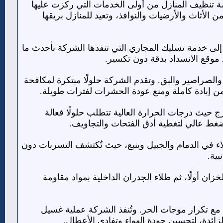
دمة تنظيف المنازل من أولى الخدمات التي ركزت عليها
 الأثاث والأرضيات والنوافذ، وتعيد للمنازل بريقها
لى خدمة تسليك المجاري التي تنفذها الشركة بأحدث ما
 موقع الانسداد بدقة دون تكسير.
والصراصير والبق. وتقدم الشركة حلولًا مبتكرة لمكافحة
ن إبادة كاملة ومنع عودة الحشرات لفترات طويلة.
حيث درجات الحرارة العالية تتطلب حلولًا فعالة
بضغط عالي لتغطية أدق الفتحات والتجاويف.
ء في الدمام والجبيل وينبع، حيث تُكتشف التسربات دون
ية.
ن أولًا، ثم طلاء الجدران الداخلية بمواد مقاومة
ع تكرار موجات الحر. وتُنفذ الشركة عملية غسيل
زائدة، لتحسين جودة الهواء وتفادي الأعطال.