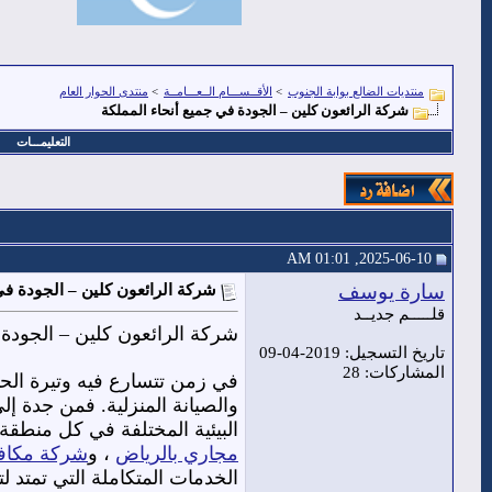
منتديات الضالع بوابة الجنوب
>
الأقــســـام الــعـــامــة
>
منتدى الحوار العام
شركة الرائعون كلين – الجودة في جميع أنحاء المملكة
التعليمـــات
2025-06-10, 01:01 AM
سارة يوسف
شركة الرائعون كلين – الجودة في
قلـــــم جديــد
شركة الرائعون كلين – الجودة 
تاريخ التسجيل: 2019-04-09
المشاركات: 28
في زمن تتسارع فيه وتيرة الح
والصيانة المنزلية. فمن جدة إ
البيئية المختلفة في كل منطقة
مجاري بالرياض
، و
شركة مكاف
الخدمات المتكاملة التي تمتد ل