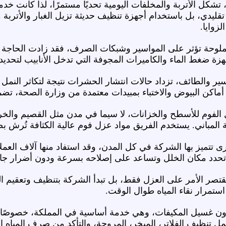
تشكل الأتربة والمخلفات اليومية تحديًا مستمرًا، لذا كانت خ
ليدي، بل باستخدام أجهزة تنظيف حديثة تزيل الغبار والأتربة من
زوايا.
ملوحة تؤثر على المواسير وشبكات الصرف، فقد زادت الحاجة إ
هزة ضغط الماء والكاميرات المجوفة التي تدخل الأنابيب لتحديد
ر والطائف، تزداد حالات انتشار الحشرات نتيجة لتكاثر النمل 
اكن البيوض والاختباء بمبيدات معتمدة من وزارة الصحة، تضم
فوم للأسطح والخزانات، لا سيما في مدن مثل القصيم والخرج 
ية المباني. يستخدم الفريق مواد عزل فوم عالية الكثافة تُرش 
تميز بها الشركة في كل المدن، وقد استفاد منها آلاف العملا
تحدد مكان الخلل وتساعد على إصلاحه بسرعة ودون أضرار جانب
صر الأمر على العزل فقط، بل تبدأ الشركة بتنظيف وتعقيم الخزا
استمرار نقاء المياه طوال الوقت.
ون غسيل المكيفات، وهي خدمة أساسية في المملكة، خصوصًا م
ل تنظيف الفلاتر، المبخر، المروحة، والتأكد من صرف المياه ال