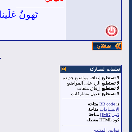
__________________
تَهونُ عَلَي
«
تعليمات المشاركة
لا تستطيع
إضافة مواضيع جديدة
لا تستطيع
الرد على المواضيع
لا تستطيع
إرفاق ملفات
لا تستطيع
تعديل مشاركاتك
is
BB code
متاحة
الابتسامات
متاحة
كود [IMG]
متاحة
كود HTML
معطلة
قوانين المنتدى