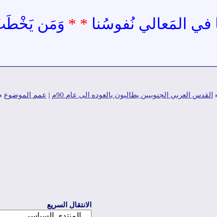
نا في المَعالي نُفوسُنا
* *
وَمَن يَخْطَب
القدس العربي الجنوبيين يطالبون بالعوده الى عام 90م
|
عمم الموضوع
»
الانتقال السريع