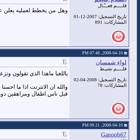
قلـــــم فعـــّـال
وهل من يخطط لعمليه يعلن عن
تاريخ التسجيل: 2007-12-01
المشاركات: 891
2008-04-10, 07:48 PM
لواء شمسان
قلـــــم نشيـط
ياللغبا ماهذا الذي تقولون وت
تاريخ التسجيل: 2008-04-02
المشاركات: 78
والله ان الانترنت اذا ما احس
قبل ناس اطفال ومراهقين دون 
2008-04-10, 09:21 PM
Ganoob67