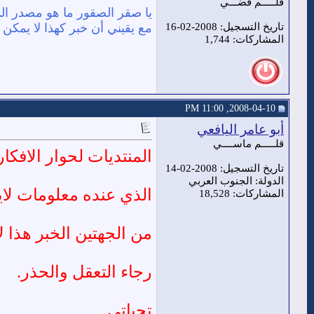
قلـــــم فضـــي
يا صقر الصقور ما هو مصدر ال
تاريخ التسجيل: 2008-02-16
مع يقيني أن خبر كهذا لا يمك
المشاركات: 1,744
2008-04-10, 11:00 PM
أبو عامر اليافعي
قلـــــم ماســــي
المنتديات لحوار الافك
تاريخ التسجيل: 2008-02-14
الدولة: الجنوب العربي
الذي عنده معلومات لاي
المشاركات: 18,528
من الجهتين الخبر هذا 
رجاء التعقل والحذر.
تحياتي