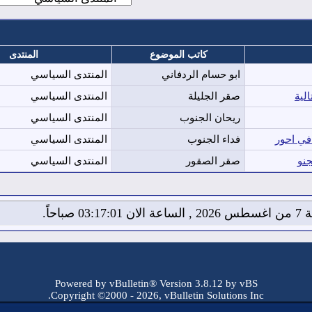
كاتب الموضوع
المنتدى
ابو حسام الردفاني
المنتدى السياسي
لية
صقر الجليلة
المنتدى السياسي
ريحان الجنوب
المنتدى السياسي
 في احور
فداء الجنوب
المنتدى السياسي
لجنو
صقر الصقور
المنتدى السياسي
03:17: صباحاً.
Powered by vBulletin® Version 3.8.12 by vBS
Copyright ©2000 - 2026, vBulletin Solutions Inc.