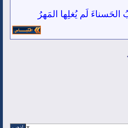
ُ الحَسناءَ لَم يُغلِها المَهرُ