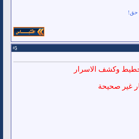
 حق!
5
#
لتخطيط وكشف الاسرار
ار غير صحيحة