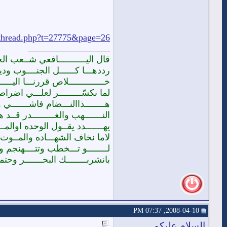
wthread.php?t=27775&page=26
__________________
قال اليـــــــــــافعي شــعب ا
رددهـــا كــــــل الجنــــوب ودي
خــــــــــــــلاص قررنـــا اليـــ
لما نكسّـــــــــر لعلـــي اضراصه
هــــــــذاالنـــضام فاشـــــــي وم
النـــــــهب والغـــــــــدر قــد 
يهـــــــدد يقــول الوحده اوالمـ
لاما نخاف الشهـــاده والمــوت
لــــــــو تـــخطب وتتــــهنجم و
بانشربــــــــك البحـــــــر وحتم
2008-04-10, 07:37 PM
السلام عليكم