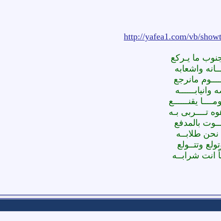
http://yafea1.com/vb/sho
لجنوب ما يـركع
ــانه واشعابه
ــــــوم مانرجع
 وانيابــــــه
ــــا يقنــــــع
هوه تــــربى بـه
ـــوت بالمدفع
 نحن طلابــه
تولع وتتــولع
اً انت شرابــه