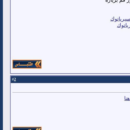
يرياتوك
ياتوك
2
#
نا