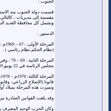
الجنوب :
مقسمة إلى مديريات ، كالتالي (
وتشمل كل محافظة العديد النوا
الدستور :
(نظام الحكم نظام رئاسي ) .
مجلس الرئاسة في 22 يونيو 1969م ، وكان مكونا من خمسة أشخاص ثم تقلص أعضاؤه إلى ثلاثة أشخاص .
ا
قانونا (الإصلاح الزراعي- وقان
وتميزت هذه المرحلة بميلاد أول 
وقد بلغت القوانين الصادرة من عام 1968م إلى 1989م ، نحو ( 612 قانونا) إلى جانب الأنظمة واللوائح والمراسيم و
وكان الحزب الوحيد المعترف به في البلاد هو” 