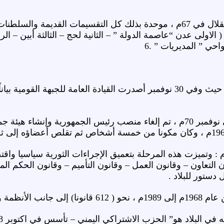
قسمت دولة الجنوب منذ الاستقلال في 67م ، موحدة بذلك كل التقسي
 الاولى عدن “عاصمة الدولة ” – الثانية لحج – الثالثة أبين – 
حي ” المديريات ” .6
المرحلة الأولى: -67 – 1969م : حيث وفي 30 نوفمبر أصدرت القيادة العام
المرحلة الثانية : 69 – 70 : وفي نوفمبر 70م ، تم إلغاء منصب رئيس الجم
لمرحلة الثالثة: 1970م – 1978م : وتميزت هذه المرحلة بتعميق الإجراءات الثو
ون التعاون – وقانون العمل – وقانون التأميم – وقانون الحكم 
دستور للبلاد .
القرارات الجمهورية .
الحزب الاشتراكي اليمني – تأسس في اكتوبر 1978م ” والذي أدار البلاد سياسيًا واقتصاديًا .