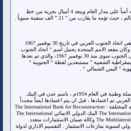
كما يمتلك الجنوب ميناء عدن الاستراتيجي وهو ميناء طبيعي عميق محمي بسلسلة جبلية تجعله أمناً على مدار العام ويبعد 4 أميال بحرية من خط
قامت جمهورية اليمن الجنوبية الشعبية بتحويل اسم الدولة المستقلة عن الاحتلال البريطاني وهي اتحاد الجنوب العربي في تاريخ 30 نوفمبر 1967
8 دولة في الجمعية العامة للأمم المتحدة بالدولة الجديدة بتاريخ 5 ديسمبر 1967م ، وكان مقعد الامم المتحدة يحمل اسم ” اتحاد الجنوب
العربي ” كهوية تاريخية نهائية لها ولمواطنيها ولم يطلق اسم ” اليمن ” بأي اشتقاق تاريخي على الجنوب سوى منذ 30 نوفمبر 1967، والذي تم بعدها
الديمقراطية الشعبية ” مستبعدين لفظة ” الجنوبية ”
وية ” اليمن الشمالي ” .
العملة الوطنية لدولة الجنوب هي ( الدينار ) ، وتساوي نحو ( 2.89 دولار ) ، حيث تم إعتمادها كعملة وطنية في العام 1954م ، باسم عدن في البنك
 بإسم الجنوب العربي تم اعتمادها ، قبل ان يتم اعتمادها ايضاً مجدداً
بإسم ” جمهورية اليمن الديمقراطية الشعبية” ( الدينار ) عضو رسمي في البنك الدولي بأقسامه المختلفة : The International Bank for Reconstruction
and Development (IBRD) البنك الدولي للإنشاء والتعمير) The International Development Association (IDA) البنك الدولي الانمائي The International
Finance Corporation (IFC) المؤسسة المالية الدولية The Multilateral Investment Guarantee Agency (MIGA) وكالة ضمان الاستثمارات متعدد
The International Centre for Settlement of Investment ) المركز الدولي لتسوية منازعات الاستثمار . التقسيم الاداري لدولة