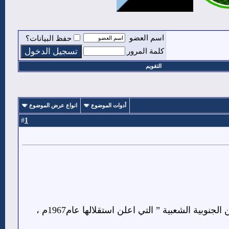
اسم العضو
حفظ البيانات؟
كلمة المرور
التقويم
أدوات الموضوع
انواع عرض الموضوع
1
#
هي دولة ” جمهورية اليمن الديمقراطية الشعبية – ج ي د ش ” بعد تعديلها من ” جمهورية اليمن الجنوبية الشعبية ” التي اعلن استقلالها عام1967م ،