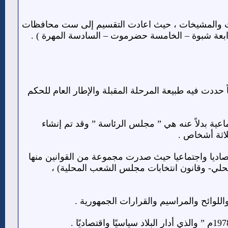
مات القديمة والسلطنات والمشيخات ، حيث اعادت التقسيم إلى ست محافظات
الرابعة شبوة – الخامسة حضرموت – السادسة المهرة ) .
ة للجبهة القومية بياناً حددت فيه طبيعة المرحلة المقبلة والإطار العام للحكم
هورية وإنشاء هيئة جماعية بدلاً عنه هي ” مجلس الرئاسة ” وقد تم إنشاء
رية سياسيا واقتصاديا واجتماعيا حيث صدرت مجموعة من القوانين منها
المحلي- وقانون انتخابات مجلس الشعب المحلية) ،