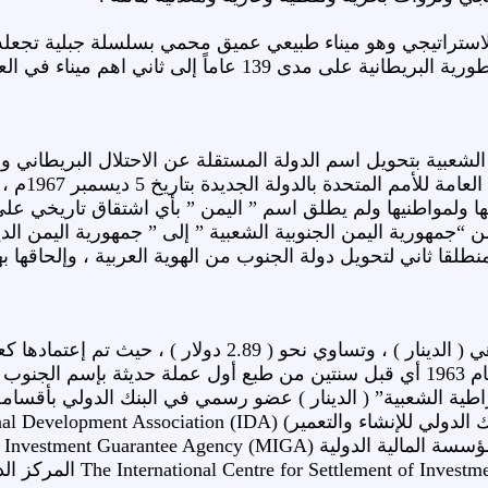
هم ميناء في العالم ، حيث تؤمه ما يقارب من ” 21 ” الف سفينة سنوياً .
واعترفت 0
لدولة من “جمهورية اليمن الجنوبية الشعبية ” إلى ” جمهورية اليمن 
طلقا ثاني لتحويل دولة الجنوب من الهوية العربية ، وإلحاقها به
وصندوق النقد الدولي ، وفي عام 1963 أي قبل سنتين من طبع أول عملة حديثة
الاطراف Disputes (ICSID