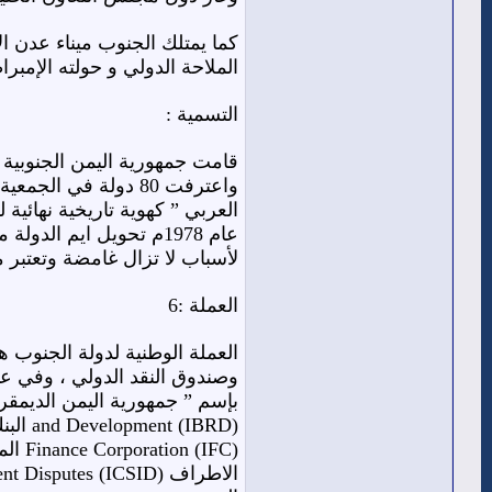
الملاحة الدولي و حولته الإمبراطورية البريطانية على مدى 139 عاماً إلى ثاني ا
التسمية :
عام 1978م تحويل ايم ا
لأسباب لا تزال غامضة وتعتبر من
العملة :6