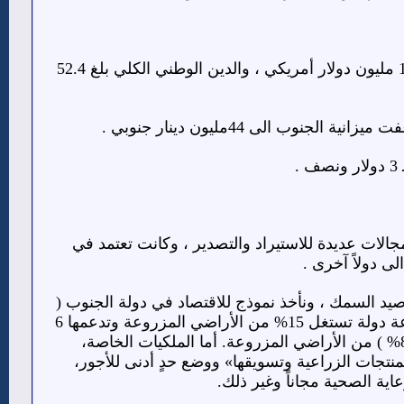
كانت ميزانية دولة الجنوب ( 13.43 ) مليون دينار في 1976، ، والإنتاج القومي الإجمالي كان 150 مليون دولار أمريكي ، والدين الوطني الكلي بلغ 52.4
لات عديدة للاستيراد والتصدير ، وكانت تعتمد في
ى دولاً آخرى .
صيد السمك ، ونأخذ نموذج للاقتصاد في دولة الجنوب (
الزراعة ) ، ففي نهاية السبعينات أصبح البنيان الهيكلي للقطاع الزراعي يعتمد على ( 41 ) مزرعة دولة تستغل 15% من الأراضي المزروعة وتدعمها 6
محطات لتأجير الآلات الزراعية، و43 تعاونية إنتاجية و19 تعاونية خدمات تغطي مجتمعة( 75- 80% ) من الأراضي المزروعة. أما الملكيات الخاصة،
نتجات الزراعية وتسويقها» ووضع حدٍ أدنى للأجور،
عاية الصحية مجاناً وغير ذلك.