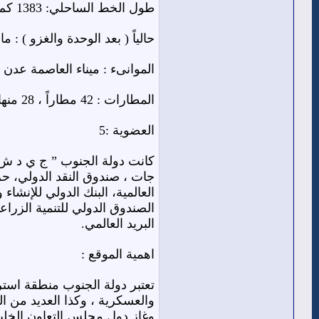
طول الخط الساحلي: 1383 كم السكان حتى عام 1990
حالياً ( بعد الوحدة والغزو ) : ما يقارب 5 مليون بحسب احصاء
الموانىء : ميناء العاصمة عدن
المطارات : 42 مطاراً ، 28 منها كانت قابل للإستخدام .
العضوية :5
جات ، صندوق النقد الدولي، حرك
العالمية، البنك الدولي للإنشاء 
الصندوق الدولي للتنمية الزراعي
البريد العالمي.
اهمية الموقع :
تعتبر دولة الجنوب منطقة استر
والعسكرية ، وكذا العديد من ا
وغاز دول مجلس التعاون الخليج