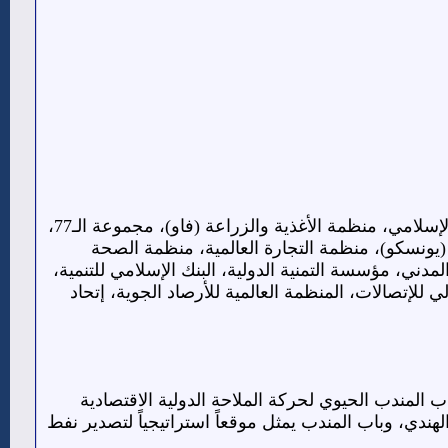
كانت دولة الجنوب ” ج ي د ش ” عضواً في: الجامعة العربية، الأمم المتحدة، منظمة التعاون الإسلامي، منظمة الأغذية والزراعة (فاو)، مجموعة الـ77،
 (يونسكو)، منظمة التجارة العالمية، منظمة الصحة
 المدني، مؤسسة التمنية الدولية، البنك الإسلامي للتنمية،
ي للإتصالات، المنظمة العالمية للأرصاد الجوية، إتحاد
 المندب الحيوي لحركة الملاحة الدولية الاقتصادية
دي، وباب المندب يمثل موقعاً استراتيجياً لتصدير نفط