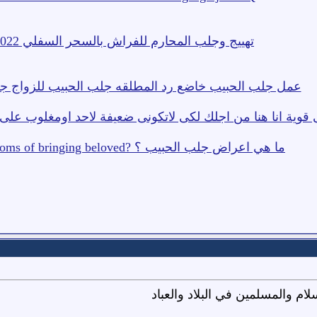
تهييج وجلب المحارم للفراش بالسحر السفلي 00201090998022
عمل جلب الحبيب خاضع رد المطلقه جلب الحبيب للزواج 
 قوية انا هنا من اجلك لكى لاتكونى ضعيفة لاحد اومغلوب على امرك ساجع
ما هي اعراض جلب الحبيب ؟ ?What are the symptoms of bringing beloved
ام والمسلمين في البلاد والعباد