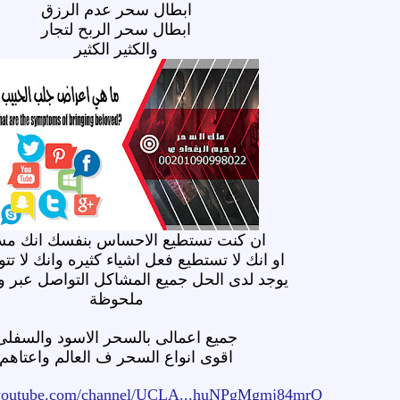
ابطال سحر عدم الرزق
ابطال سحر الربح لتجار
والكثير الكثير
ان كنت تستطيع الاحساس بنفسك انك م
او انك لا تستطيع فعل اشياء كثيره وانك لا تتو
يوجد لدى الحل جميع المشاكل التواصل عبر 
ملحوظة
جميع اعمالى بالسحر الاسود والسفلى
اقوى انواع السحر ف العالم واعتاهم
.youtube.com/channel/UCLA...huNPgMgmj84mrQ