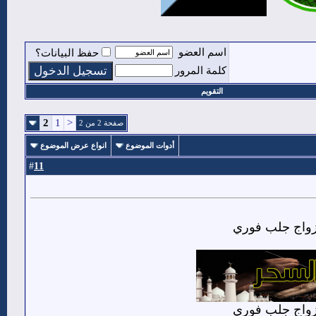
اسم العضو
حفظ البيانات؟
كلمة المرور
التقويم
2
1
<
صفحة 2 من 2
أدوات الموضوع
انواع عرض الموضوع
11
#
زواج جلب فوري
زواج جلب فوري