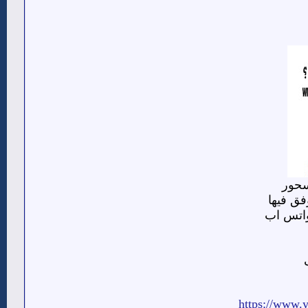
سحور
فق فيها
واتس اب
https://www