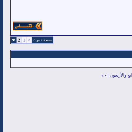
2
1
<
صفحة 2 من 2
ع والأربعون
|
-
»