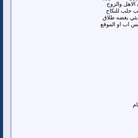
الاهل والزوج
ب جلب للنكاح
بئي بغضه طلاق
تس اب او الموقع
م