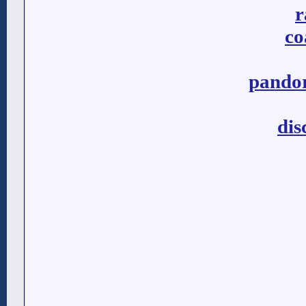
r
co
pandor
dis