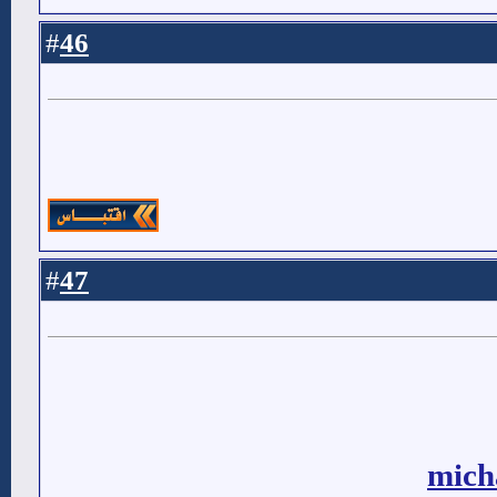
46
#
47
#
micha