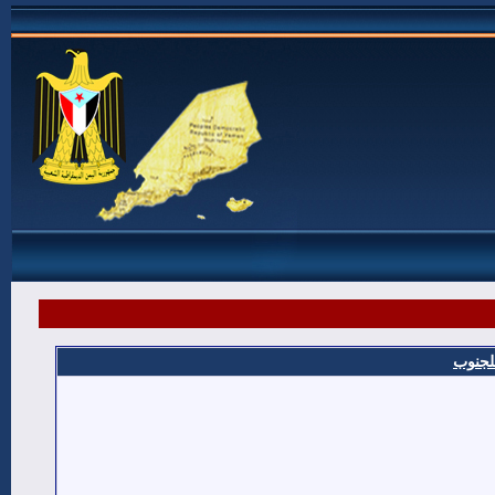
للجنوب