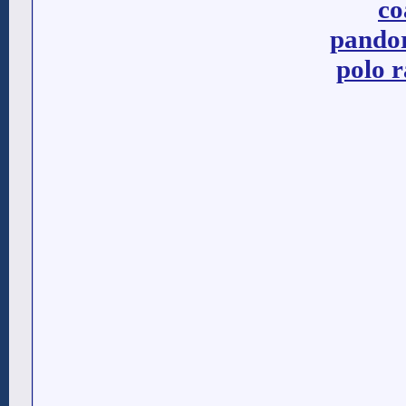
co
pandor
polo r