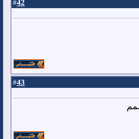
42
#
43
#
مم