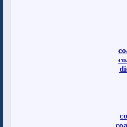
co
co
di
co
coa