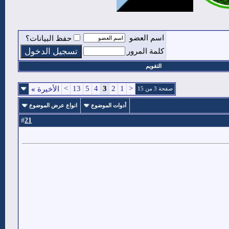
اسم العضو
حفظ البيانات؟
كلمة المرور
التقويم
>
13
5
4
3
2
1
<
الأخيرة
»
صفحة 3 من 15
أدوات الموضوع
انواع عرض الموضوع
21
#