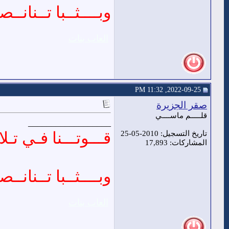
وبــــثــبا تــنانــصـ
العاب بنات
2022-09-25, 11:32 PM
صقر الجزيرة
قلـــــم ماســــي
__________________
قـــوتـــنا فـي تـلا 
تاريخ التسجيل: 2010-05-25
المشاركات: 17,893
وبــــثــبا تــنانــصـ
العاب بنات