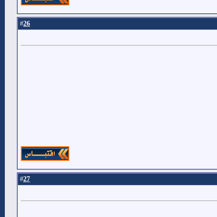
26
#
27
#