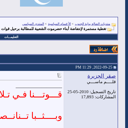
منتديات الضالع بوابة الجنوب
>
الأ قسام السياسية
>
المنتدى السياسي
تغطية مستمرة لإنتفاضة أبناء حضرموت الشعبية للمطالبة برحيل قوات ا
التعليمـــات
2022-09-25, 11:29 PM
صقر الجزيرة
قلـــــم ماســــي
__________________
قـــوتـــنا فـي تـلا 
تاريخ التسجيل: 2010-05-25
المشاركات: 17,893
وبــــثــبا تــنانــصـ