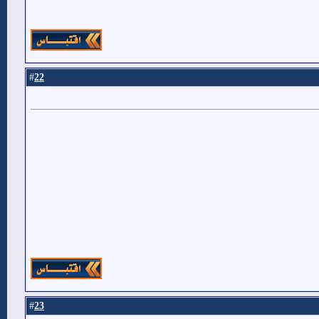
22
#
23
#