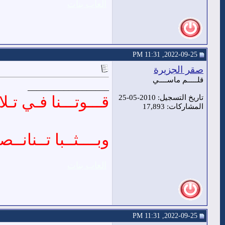
العاب بنات
2022-09-25, 11:31 PM
صقر الجزيرة
قلـــــم ماســــي
__________________
قـــوتـــنا فـي تـلا 
تاريخ التسجيل: 2010-05-25
المشاركات: 17,893
وبــــثــبا تــنانــصـ
العاب بنات
2022-09-25, 11:31 PM