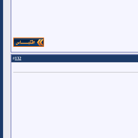
132
#