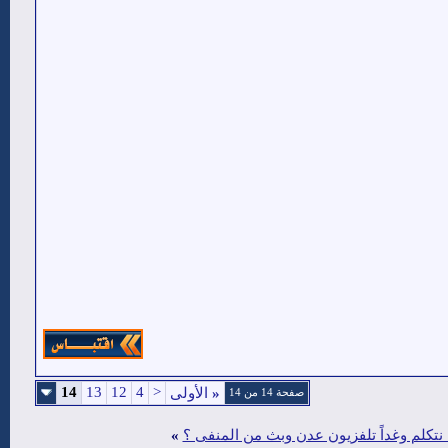
14
13
12
4
<
«
الأولى
صفحة 14 من 14
نتكلم وغداً تلفزيون عدن وبث من المنفى ؟
»