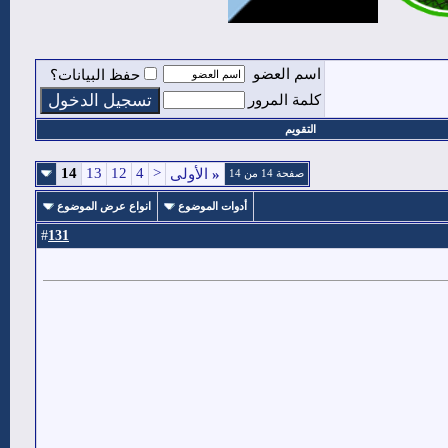
اسم العضو
حفظ البيانات؟
كلمة المرور
التقويم
14
13
12
4
<
«
الأولى
صفحة 14 من 14
أدوات الموضوع
انواع عرض الموضوع
131
#