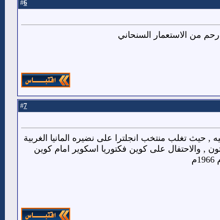
6
#
 ارحم من الاستعمار السنحاني
7
#
يه , حيث تغلب منتخب انجلترا على نضيره المانيا الغربية
 عام 1966م بقيادة بوبي مور وبوبي شارتون , والاحتفال على كوين فكتوريا اسكوير امام كوين
م