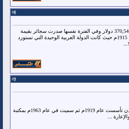
8
#
صدرت مستوطنة عدن في الفترة من العام 1914-1915م 161,218 طن من الملح بقيمة $370,542 دولار وفي الفترة نفسها صدرت سجائر بقيمة
$13,705 دولار الى مختلف أنحاء العالم...كما كانت عدن سوق للسيارات الأمريكية في العام 1915م حيث كانت الدولة العربية الوحيدة التي تستورد
..
9
#
مكتبة عريقة في كريتر , مبناها ملحق ببناية بلدية عدن سابقا صاحبها ( المجلس البلدي) في عدن تأسست عام 1919م ثم سميت في عام 1963م بمكتبة
إعارة ...