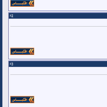
2
#
3
#