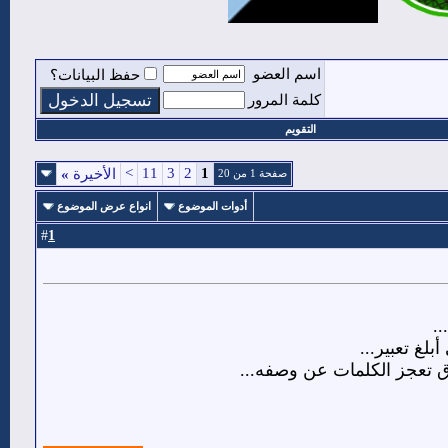
اسم العضو
حفظ البيانات؟
كلمة المرور
التقويم
>
11
3
2
1
الأخيرة
»
صفحة 1 من 20
أدوات الموضوع
انواع عرض الموضوع
1
#
.
غ تعبير...
رق تعجز الكلمات عن وصفه...