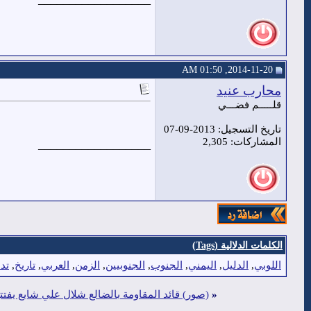
2014-11-20, 01:50 AM
محارب عنيد
قلـــــم فضـــي
تاريخ التسجيل: 2013-09-07
المشاركات: 2,305
__________________
الكلمات الدلالية (Tags)
اللوبي
,
الدليل
,
اليمني
,
الجنوب
,
الجنوبيين
,
الزمن
,
العربي
,
تاريخ
,
تد
«
(صور) قائد المقاومة بالضالع شلال علي شايع يفتت