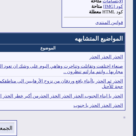
الابتسامات
متاحة
كود [IMG]
متاحة
كود HTML
معطلة
قوانين المنتدى
المواضيع المتشابهه
الموضوع
الحذر الحذر الحذر
صنعاء اختلفت وتقاتلت وتناحرت وهاهي اليوم على وشك ان تعود الم
مجاريها ، وانتم مازلتم تنظرون ..
الحذر ثم الحذر ياأبناء يافع وردفان من نزوح الأرهابيين الى مناطقك
حجة للأحتل
الحذر يا ابناء الجنوب الحذر الحذر الحذر الحذرمن أكبر خطر الحذر ا
الحذر الحذر الحذر يا جنوب
=
الجمعة 7 من اغسطس 2026 , الساعة الان 11