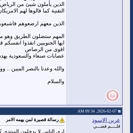
الذين يأملون شيئ من الرياض 
التقنية كما قالوها لهم الامري
الذين معهم ارضعوهم فاشبعوه
المهم ستضلون الطريق وهو مفت
ايها الجنوبيين انقذوا انفسكم ق
اقوى من الرصاص
عصابات صنعاء والسعودية يهددون
والله وعدنا بالنصر المبين .. و
والسلام
2026-02-07, 09:34 AM
عرين الاسود
رسالة قصيرة لمن يهمه الامر
قلـــــم فضـــي
ارى الناس لا يدخلون المنتدى