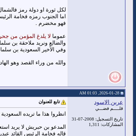
لكل ثورة او دولة رمز فالشمال
اما الجنوب رمزه فخامة الرئي
فهو مخضرم .
عموما
لا يلدغ المؤمن من جحر
والضالع ونريد ملاحقة بن سلمان
وفي الأخير السعودية بن سلمان 
والله من وراء القصد وهو الها
2026-01-28, 01:03 AM
عرين الاسود
تابع للعنوان
قلـــــم فضـــي
انظروا هذا ما تريده السعودية 
تاريخ التسجيل: 2008-07-31
المشاركات: 1,311
المدعو بن حبريش لا يريد استعا
قاله فخامة الرئيس القائد عيد