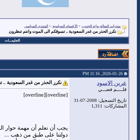
منتديات الضالع بوابة الجنوب
>
الأ قسام السياسية
>
المنتدى السياسي
نكرر الحذر من غدر السعودية .. تسوقكم الى الموت وانتم تنظرون
التعليمـــات
2026-01-26, 11:16 PM
عرين الاسود
نكرر الحذر من غدر السعودية .. 
قلـــــم فضـــي
[overline][overline]
تاريخ التسجيل: 2008-07-31
المشاركات: 1,311
يجب أن نعلم أن مهمة حوار الر
دولتنا على طبق من ذهب ...