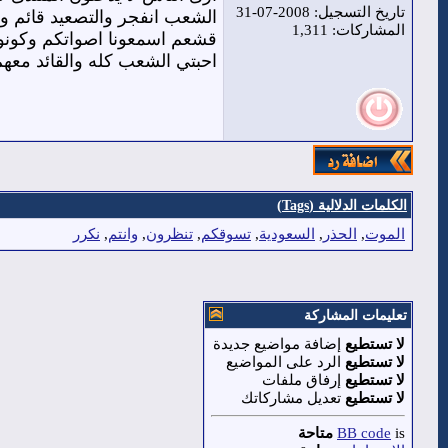
تاريخ التسجيل: 2008-07-31
الشعب انفجر والتصعيد قائم ويز
المشاركات: 1,311
قشعم اسمعونا اصواتكم وكونو
احبتي الشعب كله والقائد معهم
الكلمات الدلالية (Tags)
الموت
,
الحذر
,
السعودية
,
تسوقكم
,
تنظرون
,
وانتم
,
نكرر
تعليمات المشاركة
لا تستطيع
إضافة مواضيع جديدة
لا تستطيع
الرد على المواضيع
لا تستطيع
إرفاق ملفات
لا تستطيع
تعديل مشاركاتك
is
BB code
متاحة