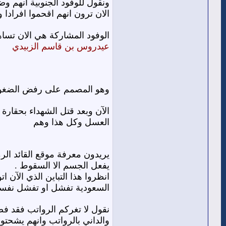
ونقول للوفود الجنوبية أنهم و
الان ترون انهم اقحموا افراد
الوفود المشاركة هي الان تساه
عيدروس بن قاسم الزبيدي
وهو المصمم على رفض الضغوط ا
الآن وبعد قتل الشهداء بحقار
العسل وكل هذا وهم
يريدون معرفة موقع القائد الر
يفعل الجسم الا السقوط .
انظروا هذا التباين الذي الآن ا
السعودية تفشل او تفشل نفسها 
نقول لا تغركم الرواتب فقد فض
والداني بالرواتب وانهم يشحت