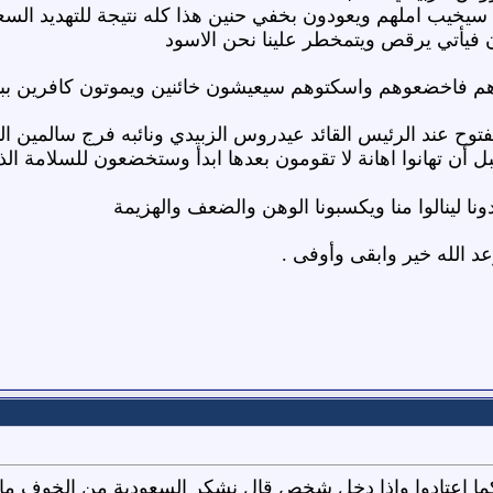
سيخيب املهم ويعودون بخفي حنين هذا كله نتيجة للتهديد الس
كان فيأتي يرقص ويتمخطر علينا نحن الاسود
م فاخضعوهم واسكتوهم سيعيشون خائنين ويموتون كافرين ببي
وح عند الرئيس القائد عيدروس الزبيدي ونائبه فرج سالمين ال
بل أن تهانوا اهانة لا تقومون بعدها ابدأ وستخضعون للسلامة الذ
ا لينالوا منا ويكسبونا الوهن والضعف والهزيمة
وعد الله خير وابقى وأوفى .
 كما اعتادوا واذا دخل شخص قال نشكر السعودية من الخوف ما