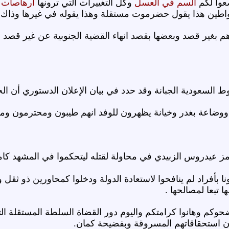
ضعوا لكم
السم في العسل
وكل التغييرات التي ترونها
ارهاصات 
ا واطين هذا يقول حضرموت مستقلة وهذا يقوله في غيرها وذاك 
م بغير قصد وبعضها بقصد انهاء القضية الجنوبية عن غير قصد 
لسعودية الجبانة وقد حدد في بيان الإعلان الدستوري أن ال
ة ووضاعة بغدر وخيانة يظهرون للوفد انهم طيبون ومحترمون و
مز عيدروس الزبيدي في محاولة لقتله ليتحكموا في المشهد كامل
تونا بأفراد لم ينافحوا لاستعادة الدولة ودخلوا كمحاورين ذو ث
تبعا لمصالحها .
حوكم وهانوا كرامتكم واليوم دور القضاة السلطة المستقلة التي
ون استحقاقاتهم المسروقة وبفضيحة كمان.