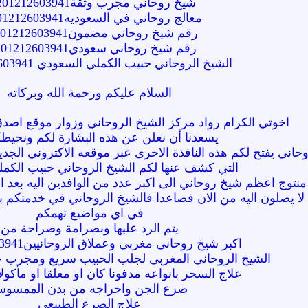
شيخ روحاني مجرب وثقة00201212603941
معالج روحاني في السعوديه00201212603941
رقم شيخ روحاني مضمون00201212603941
رقم شيخ روحاني سعودي00201212603941
الشيخ الروحاني حبيب الكملي السعودي 00201212603941
السلام عليكم ورحمة الله وبركاته
اخوتي الكرام رواد مركز الشيخ الروحاني وزوار موقع اص
يسعدنا أن نعلن عن هذه البشارة لكم ونحيط
وحاني يفتح لكم هذه النافذة الاخرى عبر موقعه الاكتروني الجد
التي كشف عنها لكم الشيخ الروحاني حبيب الكم
نتوج اعظم شيخ روحاني الى اكبر عدد من الوافدين اليه بعد ا
لا يصلون اليه من الان فصاعدا فالشيخ الروحاني في خدمتكم بدء
في اي مواضيع تهمكم
يتم الرد عليها وبصرامة وصراحة من
اكبر شيخ روحاني مغربي وعملاق الروحانيين00201212603941
الشيخ الروحاني المغربي لجلب الحبيب سريع ومجرب 
علاج السحر بانواعه مدفونا كان او معلقا او مأكو
صرع الجن واخراجه من بدن الممسو
علاج الصرع الطبيعي