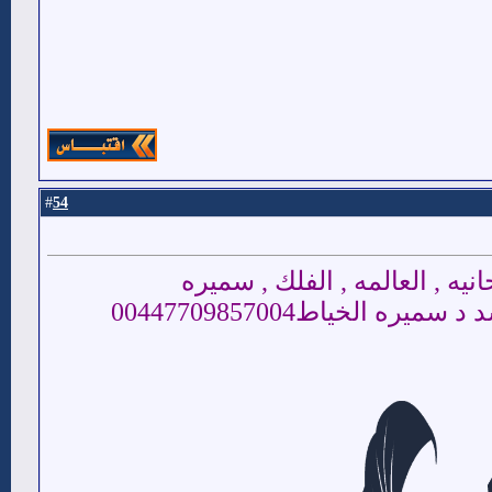
54
#
لخياط00447709857004