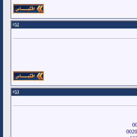
52
#
53
#