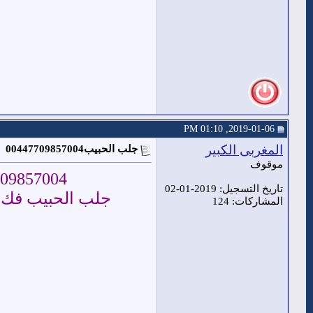
2019-01-06, 01:10 PM
المغربى الكبير
جلب الحبيب00447709857004
موقوف
00447709857004لجلب , معمول , الحبيب , الخياط , 
تاريخ التسجيل: 2019-01-02
جلب الحبيب فك الس
المشاركات: 124