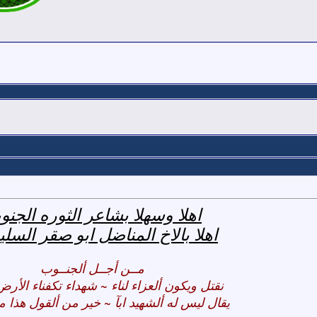
اهلا وسهلا بشاعر الثوره الجنوب
اهلا بالاخ المناضل ابو صقر السلي
مــن أجــل ألجنــوب
نقتل ويكون ألعزاء لناء ~ شهداء تكفناء الأر
يقال ليس له ألشهيد ابآ ~ خير من ألقول هذا 