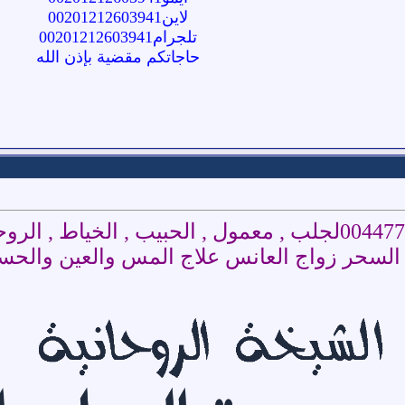
لاين00201212603941
تلجرام00201212603941
حاجاتكم مقضية بإذن الله
الروحانيه , العالمه , الفلك , سميره
حر زواج العانس علاج المس والعين والحسد د سميره ا