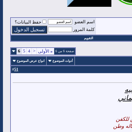
اسم العضو
حفظ البيانات؟
كلمة المرور
التقويم
6
5
4
<
«
الأولى
صفحة 6 من 6
أدوات الموضوع
انواع عرض الموضوع
51
#
يه
ماني
ض للكفن
ماله وطن