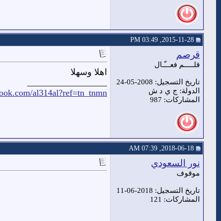
2015-11-28, 03:49 PM
قرصم
قلـــــم فعـــّـال
اهلا وسهلا
__________________
تاريخ التسجيل: 2008-05-24
الدولة: ج ي د ش
book.com/al314al?ref=tn_tnmn
المشاركات: 987
2018-06-18, 07:39 AM
نور السعودي
موقوف
تاريخ التسجيل: 2018-06-11
المشاركات: 121