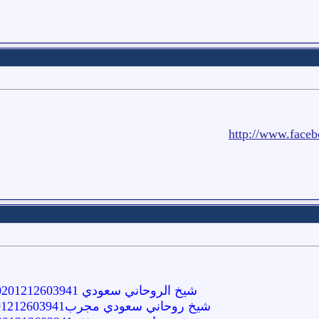
http://www.face
شيخ الروحاني سعودي 00201212603941
شيخ روحاني سعودي مجرب00201212603941