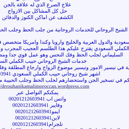
علاج الصرع الذي له علاقة بالجن
حل كل المشاكل بين الازواج
الكشف عن اماكن الكنوز والدفائن
الشيخ الروحاني للخدمات الروحانية من جلب الحظ وجلب الحب
ودية والدول العربية والخليج واروبا وكندا وامريكا متخصص ف
الكملي السعودي يقترح عليكم هذا الطلسم العجيب المجرب و الم
السليماني لجلب الحظ وفك النحس وهو عمل قوي جدا ومضمون212603941
خدمات الشيخ الروحاني حبيب الكملي الس
ة في تيسير الامور وتيسير موضوع الزواج وارجاع المطلقة وفك 
اشهر شيخ روحاني حبيب الكملي السعودي 00201212603941
م في تسخير الجن واستحضارهم لجلب الحظ وجلب الحبيبة مجربة وعلا
://drrouhanikamalimoroccan.wordpress.com/
يمكنكم التواصل عبر
واتس اب 00201212603941
وفايبر 00201212603941
ايمو00201212603941
لاين00201212603941
تلجرام00201212603941