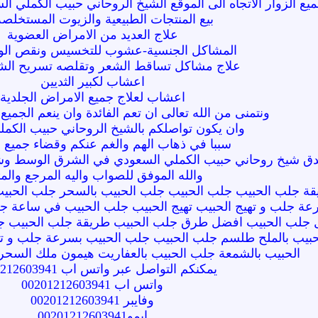
الزوار الاتجاه الى الموقع الشيخ الروحاني حبيب الكملي السعودي لجلب
بيع المنتجات الطبيعية والزيوت المستخلصة
علاج العديد من الامراض العضوية
المشاكل الجنسية-عشوب للتخسيس ونقص الو
علاج مشاكل تساقط الشعر وتقلصه تسريح الش
اعشاب لكبير الثديين
اعشاب لعلاج جميع الامراض الجلدية
ونتمنى من الله تعالى ان تعم الفائدة وان ينعم الجميع
وان يكون تواصلكم بالشيخ الروحاني حبيب الكم
سببا في ذهاب الهم والغم عنكم وقضاء جميع 
ق شيخ روحاني حبيب الكملي السعودي في الشرق الوسط وشمال 
والله الموفق للصواب واليه المرجع والم
جلب الحبيب جلب الحبيب جلب الحبيب بالسحر جلب الحبيب ب
ة جلب و تهيج الحبيب تهيج الحبيب جلب الحبيب في ساعة جل
ل جلب الحبيب افضل طرق جلب الحبيب طريقة جلب الحبيب جل
لحبيب بالملح طلسم جلب الحبيب جلب الحبيب بسرعة جلب و ت
الحبيب بالشمعة جلب الحبيب بالعفاريت هيمون ملك السحر 
يمكنكم التواصل عبر واتس اب 00201212603941
واتس اب 00201212603941
وفايبر 00201212603941
ايمو00201212603941