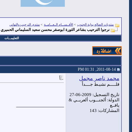
منتديات الضالع بوابة الجنوب
>
الأقــســـام الــعـــامــة
>
منتدى الترحيب والتهاني
نرجوا الترحيب بشاعر الثورة ابوصقر محسن سعيد السليماني الحميري
التعليمـــات
2011-08-14, 01:31 PM
محمد ناصر مجمل
قلـــــم نشيـط جــــداً
تاريخ التسجيل: 2009-06-27
الدولة: ألجنـــوب ألعربــي &
__________________
يافــع
المشاركات: 143