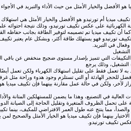
 هو الأفضل والخيار الأمثل من حيث الأداء والتبريد في الأجواء 
كييف ميديا أم تورنيدو هو الأفضل والخيار الأمثل هي استهلاك ال
الكهربائية على عكس تكييف تورنيدو، وذلك نتيجة احتوائه على ت
ما أن تكييف ميديا تم تصميمه لتوفير الطاقة بجانب حفاظه القوي
ييف تورنيدو فهو يستهلك طاقة أكثر، وبشكل عام يعتبر تكييف 
وفعال في التبريد.
التشغيل
التكييفات التي تتميز بإصدار مستوى ضجيج منخفض عن باقي ال
ء التشغيل، وذلك يرجع
جد به لا تعمل فقط على تقليل استهلاك الكهرباء ولكن تعمل أيضً
لأفضل للحجر الهادئة أو التي تستلزم وجود هدوء وراحة مثل غرف
لآخر، ولكن في حالة عمل مقارنة بينهما فإن تكييف ميديا هو
ات العالية في التصنيع، وهذا ما يضمن للمستهلكين المتانة والأ
ة على تحمل الظروف المتغيرة وتقليل الحاجة إلى الصيانة الدور
والصدأ، مما ينتج عنه طول العمر الافتراضي للمكيف، بينما تك
لاختيار بينهما فإن تكييف ميديا هو الخيار الأمثل والصحيح لم
عكس تكييف تورنيدو.