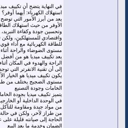
في النهاية يتضح أن تكييف ميديا
استهلاك الكهرباء: أيهما أوفر؟
يعد من أبرز الأمور التي توضح ت
الأوفر من حيث استهلاك الطاقة 
وتحسين جودة وكفاءة التبريد، ك
واقتصادي للمستهلكين، ولكن تك
للطاقة الكهربائية مع أداء قوي 
مستوى الضوضاء والراحة أثناء 
يعد تكييف ميديا هو من أفضل 
الراحة والهدوء في المكان أثنا
إلى أن تقنية الانفرتر التي تو
يكون تكييف ميديا هو الخيار ا
مستوى الضجيج يختلف من طراز 
الخامات وجودة التصنيع
يتميز تكييف ميديا بجودة الخام
في الوحدة الداخلية أو الخارجي
من مواد جيدة ومقاومة للتآكل 
من طراز لآخر، ولكن في حالة ا
الحاجة إلى صيانته قليلة على 
الضمان وخدمة ما بعد البيع