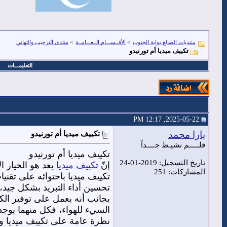
منتديات الضالع بوابة الجنوب
>
الأقــســـام الــعـــامــة
>
منتدى الترحيب والتهاني
تكييف ميديا أم تورنيدو
التعليمـــات
2025-05-22, 12:17 PM
يارا محمد
تكييف ميديا أم تورنيدو
قلـــــم نشيـط جــــداً
تكييف ميديا أم تورنيدو
تاريخ التسجيل: 2019-01-24
إنّ
تكييف ميديا
يعد هو الخيار ال
المشاركات: 251
تكييف ميديا باحتوائه على تقنيا
تحسين أداء التبريد بشكل جيد،
بجانب أنه يعمل على توفير ال
السيء للهواء، فكل منهما يوجد
نظرة عامة على تكييف ميديا وت