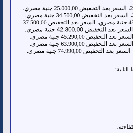
لتالية:
فاءته.