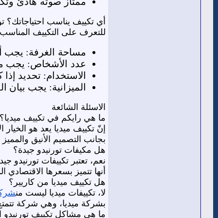
ممتاز صوته هادئ وتكل
أي تكييف يناسب احتياجاتك؟ 
للتعرف على التكييف المناسب 
مساحة الغرفة
: يجب أ
عدد الأشخاص
: يجب م
الاستخدام
: تحديد إذا 
الميزانية
: يجب بيان ال
الاسئلة الشائعة
ما هي رايكم في تكييف ميديا؟
إنّ تكييف ميديا يعد هو الخيار 
بجانب التصميم الأنيق والمميز
هل مكيفات تورنيدو جيدة؟
نعم، تعتبر تكييفات تورنيدو جي
أنها تتميز بسعرها الاقتصادي ا
هل تكييف ميديا من كاريير؟
لا، تكييفات ميديا ليست من
شركة
بشركة ميديا، وهي شركة تتمتع
ما هي مشاكل تكييف تورنيدو ا