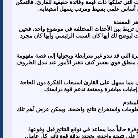
التي تملكها ذات قيمة وفائدة حقيقية للقارئ، فالتمكن
على أساس علمي بسيط ومرتب يسهل استيعابه.
ر المعقدة
 تربط بين الأحداث المختلفة في موضوع واحد، فحين
ات ليوضح لك أيها كان السبب الرئيسي وأيها كان مجرد
يرة التي قد تبدو غير مترابطة ويحولها إلى قصة مفهومة
لى منطق قوي يفسر كيف تتغير الأمور عند تبدل الظروف
ف مما يسهل على القارئ استيعاب الفكرة دون الحاجة
 إجابات مباشرة ومقنعة تدعم قوة دراستك.
متقدم
لمعلومات واستخراج نتائج واضحة، ويمكن عرض أهم تلك
رة حالياً مما يساعد في توقع النتائج قبل وقوعها.
على نتيجة واحدة، وتحدد بدقة قوة تأثير كل عامل.