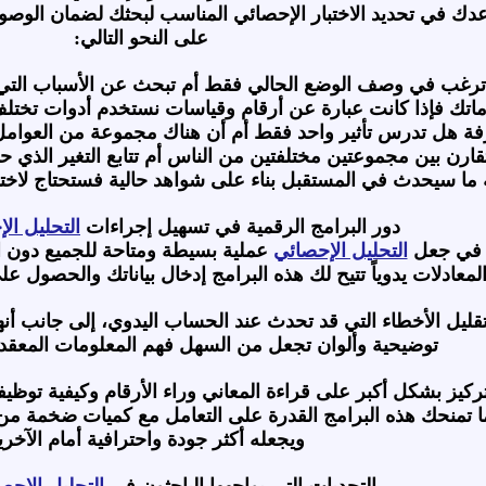
دك في تحديد الاختبار الإحصائي المناسب لبحثك لضمان الوصول
على النحو التالي:
 ترغب في وصف الوضع الحالي فقط أم تبحث عن الأسباب الت
ماتك فإذا كانت عبارة عن أرقام وقياسات نستخدم أدوات تختلف
هل تدرس تأثير واحد فقط أم أن هناك مجموعة من العوامل المتد
 تقارن بين مجموعتين مختلفتين من الناس أم تتابع التغير الذي
ما سيحدث في المستقبل بناء على شواهد حالية فستحتاج لاخت
دور البرامج الرقمية في تسهيل إجراءات
التحليل ال
ير في جعل
التحليل الإحصائي
عملية بسيطة ومتاحة للجميع دون ال
ادلات يدوياً تتيح لك هذه البرامج إدخال بياناتك والحصول ع
قليل الأخطاء التي قد تحدث عند الحساب اليدوي، إلى جانب أن
توضيحية وألوان تجعل من السهل فهم المعلومات المعقدة 
ركيز بشكل أكبر على قراءة المعاني وراء الأرقام وكيفية توظ
 تمنحك هذه البرامج القدرة على التعامل مع كميات ضخمة من
ويجعله أكثر جودة واحترافية أمام الآخري
التحديات التي يواجهها الباحثون في
التحليل الإحص