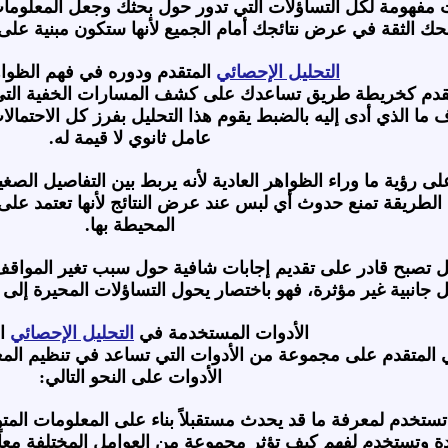
 مفهومة لكل التساؤلات التي تدور حول بحثك وجعل المعلومات 
نحك الثقة في عرض نتائجك أمام الجميع لأنها ستكون مبنية 
التحليل الإحصائي
المتقدم ودوره في فهم الظواه
متقدم كخريطة طريق تساعدك على كشف المسارات الخفية التي
 ما الذي أدى إليه بالضبط يقوم هذا التحليل بفرز كل الاحتمال
عامل ثانوي لا قيمة له.
ى رؤية ما وراء الظواهر العادية لأنه يربط بين التفاصيل الصغ
ه الطريقة تمنع حدوث أي لبس عند عرض النتائج لأنها تعتمد ع
المحيطة بها.
يل تصبح قادر على تقديم إجابات شافية حول سبب تغير المواق
 جانبية غير مؤثرة، فهو باختصار يحول التساؤلات المحيرة إلى
الأدوات المستخدمة في
التحليل الإحصائي
ال
ئي المتقدم على مجموعة من الأدوات التي تساعد في تنظيم ا
الأدوات على النحو التالي:
تستخدم لمعرفة ما قد يحدث مستقبلاً بناء على المعلومات المتوف
ددة وتستخدم لفهم كيف تؤثر مجموعة من العوامل المختلفة معاً 