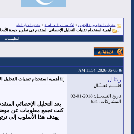
منتديات الضالع بوابة الجنوب
>
الأقــســـام الــعـــامــة
>
منتدى الحوار العام
أهمية استخدام تقنيات التحليل الإحصائي المتقدم في تطوير جودة الأبحا
التعليمـــات
2026-06-03, 11:54 AM
ريتا ل
أهمية استخدام تقنيات التحليل ا
قلـــــم فعـــّـال
تاريخ التسجيل: 2018-01-02
المشاركات: 631
يعد التحليل الإحصائي المتق
كنت تجمع معلومات عن موضوع 
يهدف هذا الأسلوب إلى ترتي