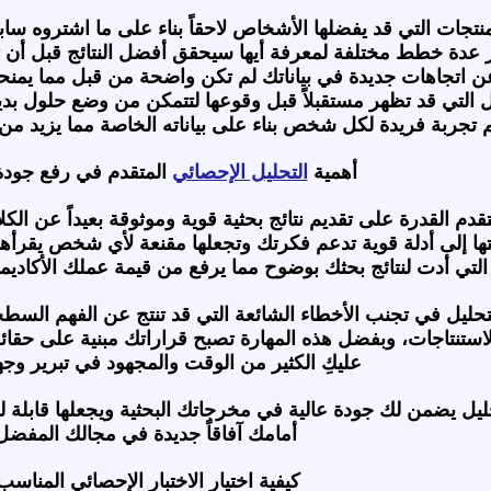
جات التي قد يفضلها الأشخاص لاحقاً بناء على ما اشتروه ساب
ار عدة خطط مختلفة لمعرفة أيها سيحقق أفضل النتائج قبل أن تب
اتجاهات جديدة في بياناتك لم تكن واضحة من قبل مما يمنحك
التي قد تظهر مستقبلاً قبل وقوعها لتتمكن من وضع حلول بدي
 تجربة فريدة لكل شخص بناء على بياناته الخاصة مما يزيد من
أهمية
التحليل الإحصائي
المتقدم في رفع جودة 
قدم القدرة على تقديم نتائج بحثية قوية وموثوقة بعيداً عن الك
ها إلى أدلة قوية تدعم فكرتك وتجعلها مقنعة لأي شخص يقرأ
التي أدت لنتائج بحثك بوضوح مما يرفع من قيمة عملك الأكاديمي
تحليل في تجنب الأخطاء الشائعة التي قد تنتج عن الفهم السطح
لاستنتاجات، وبفضل هذه المهارة تصبح قراراتك مبنية على ح
عليكِ الكثير من الوقت والمجهود في تبرير وج
لتحليل يضمن لك جودة عالية في مخرجاتك البحثية ويجعلها قابلة ل
أمامك آفاقاً جديدة في مجالك المفضل
كيفية اختيار الاختبار الإحصائي المناسب