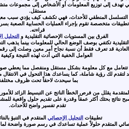
لتي تهدف إلى توزيع المعلومات أو الأشخاص إلى مجموعات م
مستقل.
التسلسل المنطقي للأحداث، فهي تكشف كيف يؤدي سبب معين إل
 تطبيقات متخصصة تقوم بإجراء العمليات الحسابية الصعبة ب
قراءته.
الفرق بين المستويات الإحصائية التقليدية و
التحليل ا
تقليدية تكتفي بوصف الوضع الحالي للمعلومات بينما يذهب الت
العادية قد تعرف فقط أن نسبة نجاح أمر معين وصلت إلى رقم 
العوامل الخفية التي أدت لهذه النتيجة وكيفية 
 تتعامل مع كل معلومة بشكل مستقل ومنفصل مما يعطي صورة ن
لتقدم لك رؤية شاملة، كما يساعدك هذا التحول في الانتقال م
بما سيحدث لاحقاً تحت ظروف مختلفة
لمتقدمة يقلل من فرص الخطأ الناتج عن التبسيط الزائد للأمور،
ح نتائج بحثك أكثر عمقاً وقدرة على تقديم حلول واقعية للمشاك
تقدم تفسير واضح للأحداث.
تطبيقات
التحليل الإحصائي
المتقدم في التنبؤ بالنتا
حصائي المتقدم حلولاً عملية تساعدك في رسم صورة واضحة لم