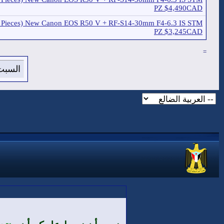
PZ $4,490CAD
(5 Pieces) New Canon EOS R50 V + RF-S14-30mm F4-6.3 IS STM
PZ $3,245CAD
=
السبت 8 من اغسطس 2026 , الساعة الان 9:05