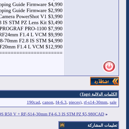
pping Guide Firmware $4,990
pping Guide Firmware $2,990
 Camera PowerShot V1 $3,990
3 IS STM PZ Lens Kit $3,490
gePROGRAF PRO-1100 $7,990
s RF24mm F1.4 L VCM $9,990
F28-70mm F2.8 IS STM $4,990
s RF20mm F1.4 L VCM $12,990
=========== ==========
الكلمات الدلالية (Tags)
190cad
,
canon
,
f4-6.3
,
pieces)
,
rf-s14-30mm
,
sale
 EOS R50 V + RF-S14-30mm F4-6.3 IS STM PZ $5,980CAD
«
تعليمات المشاركة