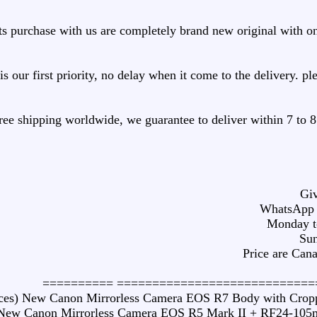
ts purchase with us are completely brand new original with o
s our first priority, no delay when it come to the delivery. pl
free shipping worldwide, we guarantee to deliver within 7 to 8
Giv
WhatsApp 
Monday t
Sun
Price are Cana
=======================================
eces) New Canon Mirrorless Camera EOS R7 Body with Crop
 New Canon Mirrorless Camera EOS R5 Mark II + RF24-10